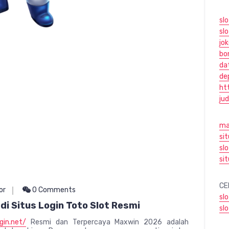
slo
sl
jo
bo
da
de
ht
jud
ma
sit
sl
sit
CE
or
0 Comments
sl
i Situs Login Toto Slot Resmi
sl
gin.net/
Resmi dan Terpercaya Maxwin 2026 adalah