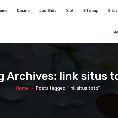
ome
Casino
Judi Bola
Slot
Sitemap
Situs
Sl
g Archives: link situs t
Home
Posts tagged "link situs toto"