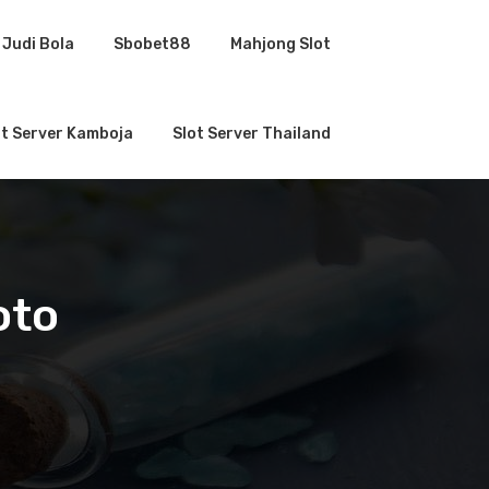
 Judi Bola
Sbobet88
Mahjong Slot
ot Server Kamboja
Slot Server Thailand
oto