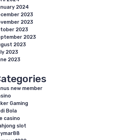
nuary 2024
ecember 2023
ovember 2023
tober 2023
eptember 2023
gust 2023
ly 2023
ne 2023
ategories
onus new member
sino
ker Gaming
di Bola
ve casino
hjong slot
eymar88