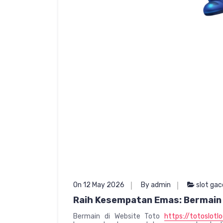
On 12 May 2026
By admin
slot gac
Raih Kesempatan Emas: Bermain d
Bermain di Website Toto
https://totoslotlo