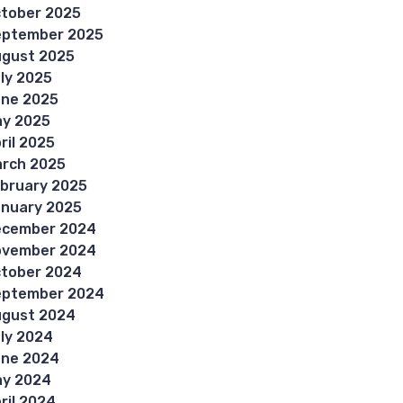
tober 2025
eptember 2025
gust 2025
ly 2025
ne 2025
y 2025
ril 2025
rch 2025
bruary 2025
nuary 2025
ecember 2024
ovember 2024
tober 2024
eptember 2024
gust 2024
ly 2024
ne 2024
y 2024
ril 2024