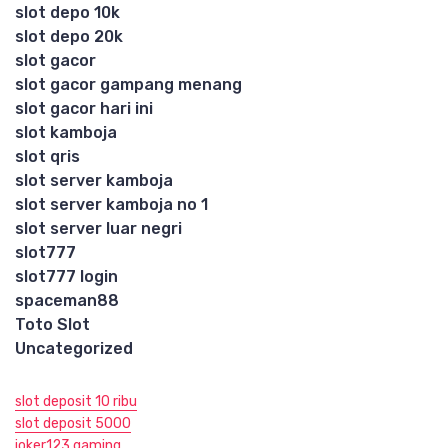
slot depo 10k
slot depo 20k
slot gacor
slot gacor gampang menang
slot gacor hari ini
slot kamboja
slot qris
slot server kamboja
slot server kamboja no 1
slot server luar negri
slot777
slot777 login
spaceman88
Toto Slot
Uncategorized
slot deposit 10 ribu
slot deposit 5000
joker123 gaming