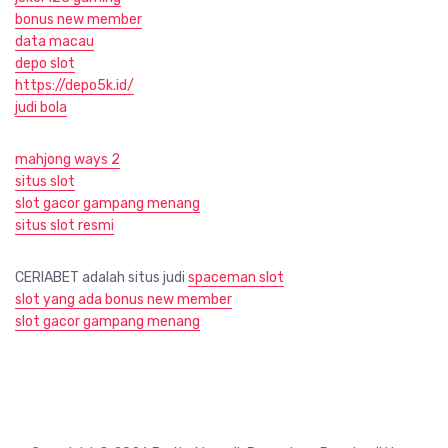
bonus new member
data macau
depo slot
https://depo5k.id/
judi bola
mahjong ways 2
situs slot
slot gacor gampang menang
situs slot resmi
CERIABET adalah situs judi
spaceman slot
slot yang ada bonus new member
slot gacor gampang menang