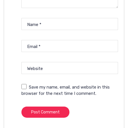
Name
*
Email
*
Website
Save my name, email, and website in this
browser for the next time I comment.