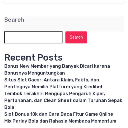
Search
Search
Recent Posts
Bonus New Member yang Banyak Dicari karena
Bonusnya Menguntungkan
Situs Slot Gacor: Antara Klaim, Fakta, dan
Pentingnya Memilih Platform yang Kredibel
Tembok Terakhir: Mengupas Pengaruh Kiper,
Pertahanan, dan Clean Sheet dalam Taruhan Sepak
Bola
Slot Bonus 10k dan Cara Baca Fitur Game Online
Mix Parlay Bola dan Rahasia Membaca Momentum