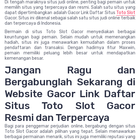
Di tengah maraknya situs judi online, penting bagi pemain untuk
memilih situs yang terpercaya dan resmi. Salah satu situs yang
dapat dipertimbangkan adalah Gacor Link Daftar Situs
Toto Slot
Gacor. Situs ini dikenal sebagai salah satu situs judi online terbaik
dan terpercaya di Indonesia.
Bermain di situs Toto Slot Gacor menyediakan berbagai
keuntungan bagi pemain. Selain mudah untuk memenangkan
hadiah, situs ini juga menawarkan kemudahan dalam proses
pendaftaran dan transaksi. Dengan hadirnya fitur Maxwin,
pemain memiliki peluang lebih besar untuk mendapatkan
kemenangan besar.
Jangan Ragu dan
Bergabunglah Sekarang di
Website Gacor Link Daftar
Situs Toto Slot Gacor
Resmi dan Terpercaya
Bagi para penggemar perjudian online, bergabung dengan situs
Toto Slot Gacor adalah pilihan yang tepat. Selain menawarkan
berbagai permainan menarik, situs ini juga memiliki reputasi yang