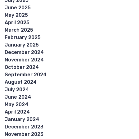
July 2025
June 2025
May 2025
April 2025
March 2025
February 2025
January 2025
December 2024
November 2024
October 2024
September 2024
August 2024
July 2024
June 2024
May 2024
April 2024
January 2024
December 2023
November 2023