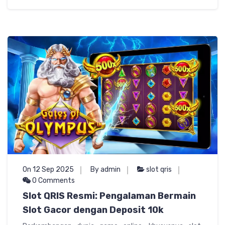
On 12 Sep 2025
By admin
slot qris
0 Comments
Slot QRIS Resmi: Pengalaman Bermain
Slot Gacor dengan Deposit 10k