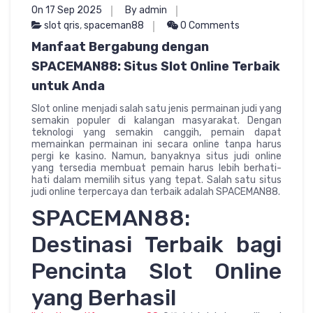
On 17 Sep 2025
By admin
slot qris
,
spaceman88
0 Comments
Manfaat Bergabung dengan
SPACEMAN88: Situs Slot Online Terbaik
untuk Anda
Slot online menjadi salah satu jenis permainan judi yang
semakin populer di kalangan masyarakat. Dengan
teknologi yang semakin canggih, pemain dapat
memainkan permainan ini secara online tanpa harus
pergi ke kasino. Namun, banyaknya situs judi online
yang tersedia membuat pemain harus lebih berhati-
hati dalam memilih situs yang tepat. Salah satu situs
judi online terpercaya dan terbaik adalah SPACEMAN88.
SPACEMAN88:
Destinasi Terbaik bagi
Pencinta Slot Online
yang Berhasil