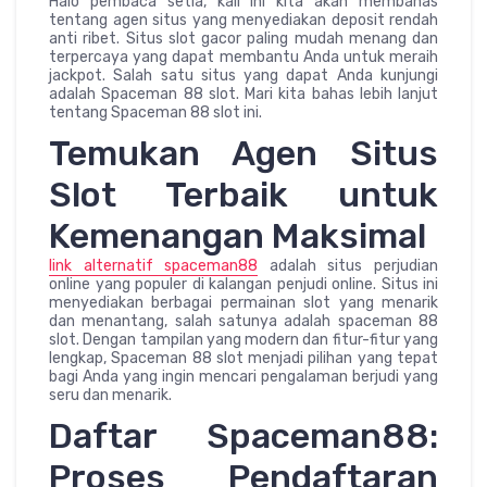
Halo pembaca setia, kali ini kita akan membahas
tentang agen situs yang menyediakan deposit rendah
anti ribet. Situs slot gacor paling mudah menang dan
terpercaya yang dapat membantu Anda untuk meraih
jackpot. Salah satu situs yang dapat Anda kunjungi
adalah Spaceman 88 slot. Mari kita bahas lebih lanjut
tentang Spaceman 88 slot ini.
Temukan Agen Situs
Slot Terbaik untuk
Kemenangan Maksimal
link alternatif spaceman88
adalah situs perjudian
online yang populer di kalangan penjudi online. Situs ini
menyediakan berbagai permainan slot yang menarik
dan menantang, salah satunya adalah spaceman 88
slot. Dengan tampilan yang modern dan fitur-fitur yang
lengkap, Spaceman 88 slot menjadi pilihan yang tepat
bagi Anda yang ingin mencari pengalaman berjudi yang
seru dan menarik.
Daftar Spaceman88:
Proses Pendaftaran