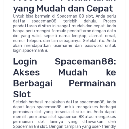
yang Mudah dan Cepat
Untuk bisa bermain di Spaceman 88 slot, Anda perlu
daftar spaceman88 terlebih dahulu. Proses
pendaftaran di situs ini sangat mudah dan cepat. Anda
hanya perlu mengisi formulir pendaftaran dengan data
diri yang valid, seperti nama lengkap, alamat email,
nomor telepon, dan lain sebagainya. Setelah itu, Anda
akan mendapatkan username dan password untuk
login spaceman88.
Login Spaceman88:
Akses Mudah ke
Berbagai Permainan
Slot
Setelah berhasil melakukan daftar spaceman88, Anda
dapat login spaceman88 untuk mengakses berbagai
permainan slot yang tersedia di situs ini. Anda dapat
memilih permainan slot spaceman 88 atau mengakses
permainan slot lainnya yang ditawarkan oleh
Spaceman 88 slot. Dengan tampilan yang user-friendly