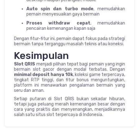
Auto spin dan turbo mode
, memudahkan
pemain menyesuaikan gaya bermain
Proses withdraw cepat
, memudahkan
pencairan kemenangan kapan saja
Dengan fitur-fitur ini, pemain dapat fokus pada strategi
bermain tanpa terganggu masalah teknis atau koneksi.
Kesimpulan
Slot QRIS
menjadi pilihan tepat bagi pemain yang ingin
bermain slot gacor dengan modal terbatas. Dengan
minimal deposit hanya 10k
, koleksi game terpercaya,
tingkat RTP tinggi, dan fitur bonus menguntungkan,
platform ini menawarkan pengalaman bermain yang
seru dan aman.
Setiap putaran di Slot QRIS bukan sekadar hiburan,
tetapi juga peluang meraih kemenangan besar dengan
cara yang praktis dan menyenangkan, menjadikannya
salah satu situs slot terpercaya di Indonesia.