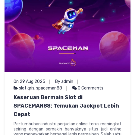
On 29 Aug 2025
By admin
slot qris
,
spaceman88
0 Comments
Keseruan Bermain Slot di
SPACEMAN88: Temukan Jackpot Lebih
Cepat
Pertumbuhan industri perjudian online terus meningkat
seiring dengan semakin banyaknya situs judi online
yang menawarkan berbagai jenis permainan. Salah satu