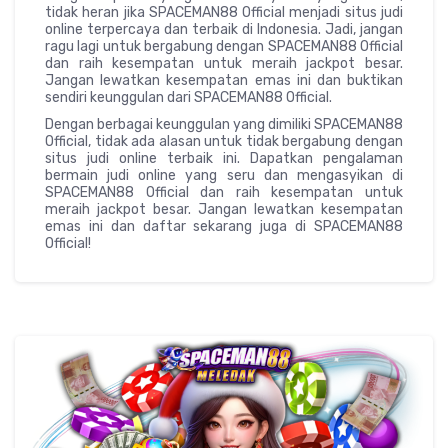
tidak heran jika SPACEMAN88 Official menjadi situs judi
online terpercaya dan terbaik di Indonesia. Jadi, jangan
ragu lagi untuk bergabung dengan SPACEMAN88 Official
dan raih kesempatan untuk meraih jackpot besar.
Jangan lewatkan kesempatan emas ini dan buktikan
sendiri keunggulan dari SPACEMAN88 Official.
Dengan berbagai keunggulan yang dimiliki SPACEMAN88
Official, tidak ada alasan untuk tidak bergabung dengan
situs judi online terbaik ini. Dapatkan pengalaman
bermain judi online yang seru dan mengasyikan di
SPACEMAN88 Official dan raih kesempatan untuk
meraih jackpot besar. Jangan lewatkan kesempatan
emas ini dan daftar sekarang juga di SPACEMAN88
Official!