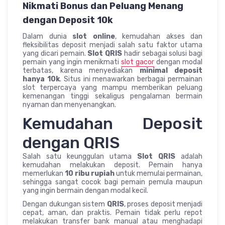
Nikmati Bonus dan Peluang Menang
dengan Deposit 10k
Dalam dunia
slot online
, kemudahan akses dan
fleksibilitas deposit menjadi salah satu faktor utama
yang dicari pemain.
Slot QRIS
hadir sebagai solusi bagi
pemain yang ingin menikmati
slot gacor
dengan modal
terbatas, karena menyediakan
minimal deposit
hanya 10k
. Situs ini menawarkan berbagai permainan
slot terpercaya yang mampu memberikan peluang
kemenangan tinggi sekaligus pengalaman bermain
nyaman dan menyenangkan.
Kemudahan Deposit
dengan QRIS
Salah satu keunggulan utama
Slot QRIS
adalah
kemudahan melakukan deposit. Pemain hanya
memerlukan
10 ribu rupiah
untuk memulai permainan,
sehingga sangat cocok bagi pemain pemula maupun
yang ingin bermain dengan modal kecil.
Dengan dukungan sistem
QRIS
, proses deposit menjadi
cepat, aman, dan praktis. Pemain tidak perlu repot
melakukan transfer bank manual atau menghadapi