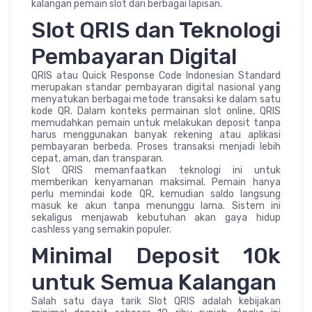
kalangan pemain slot dari berbagai lapisan.
Slot QRIS dan Teknologi
Pembayaran Digital
QRIS atau Quick Response Code Indonesian Standard
merupakan standar pembayaran digital nasional yang
menyatukan berbagai metode transaksi ke dalam satu
kode QR. Dalam konteks permainan slot online, QRIS
memudahkan pemain untuk melakukan deposit tanpa
harus menggunakan banyak rekening atau aplikasi
pembayaran berbeda. Proses transaksi menjadi lebih
cepat, aman, dan transparan.
Slot QRIS memanfaatkan teknologi ini untuk
memberikan kenyamanan maksimal. Pemain hanya
perlu memindai kode QR, kemudian saldo langsung
masuk ke akun tanpa menunggu lama. Sistem ini
sekaligus menjawab kebutuhan akan gaya hidup
cashless yang semakin populer.
Minimal Deposit 10k
untuk Semua Kalangan
Salah satu daya tarik Slot QRIS adalah kebijakan