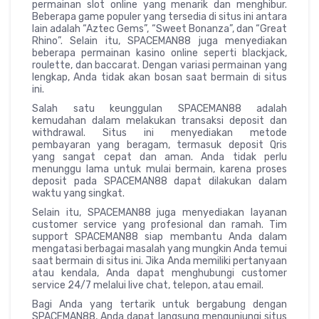
permainan slot online yang menarik dan menghibur.
Beberapa game populer yang tersedia di situs ini antara
lain adalah “Aztec Gems”, “Sweet Bonanza”, dan “Great
Rhino”. Selain itu, SPACEMAN88 juga menyediakan
beberapa permainan kasino online seperti blackjack,
roulette, dan baccarat. Dengan variasi permainan yang
lengkap, Anda tidak akan bosan saat bermain di situs
ini.
Salah satu keunggulan SPACEMAN88 adalah
kemudahan dalam melakukan transaksi deposit dan
withdrawal. Situs ini menyediakan metode
pembayaran yang beragam, termasuk deposit Qris
yang sangat cepat dan aman. Anda tidak perlu
menunggu lama untuk mulai bermain, karena proses
deposit pada SPACEMAN88 dapat dilakukan dalam
waktu yang singkat.
Selain itu, SPACEMAN88 juga menyediakan layanan
customer service yang profesional dan ramah. Tim
support SPACEMAN88 siap membantu Anda dalam
mengatasi berbagai masalah yang mungkin Anda temui
saat bermain di situs ini. Jika Anda memiliki pertanyaan
atau kendala, Anda dapat menghubungi customer
service 24/7 melalui live chat, telepon, atau email.
Bagi Anda yang tertarik untuk bergabung dengan
SPACEMAN88, Anda dapat langsung mengunjungi situs