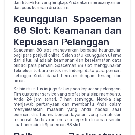
dan fitur-fitur yang lengkap, Anda akan merasa nyaman
dan puas bermain di situs ini.
Keunggulan Spaceman
88 Slot: Keamanan dan
Kepuasan Pelanggan
Spaceman 88 slot menawarkan berbagai keunggulan
bagi para penjudi online. Salah satu keunggulan utama
dari situs ini adalah keamanan dan keselamatan data
pribadi para pemain. Spaceman 88 slot menggunakan
teknologi terbaru untuk melindungi data para pemain,
sehingga Anda dapat bermain dengan tenang dan
aman.
Selain itu, situs ini juga fokus pada kepuasan pelanggan.
Tim customer service yang profesional siap membantu
Anda 24 jam sehari, 7 hari seminggu. Mereka siap
menjawab pertanyaan dan membantu Anda dalam
menyelesaikan masalah yang Anda hadapi saat
bermain di situs ini. Dengan layanan yang ramah dan
responsif, Anda akan merasa seperti di rumah sendiri
saat bermain di Spaceman 88 slot.