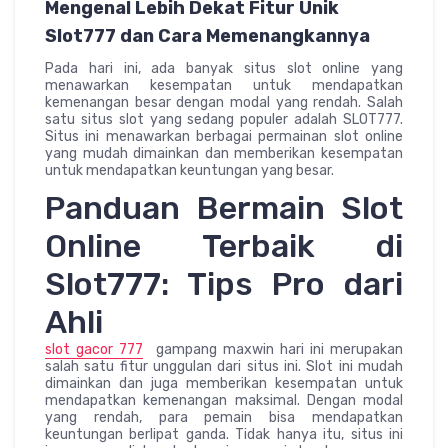
Mengenal Lebih Dekat Fitur Unik
Slot777 dan Cara Memenangkannya
Pada hari ini, ada banyak situs slot online yang
menawarkan kesempatan untuk mendapatkan
kemenangan besar dengan modal yang rendah. Salah
satu situs slot yang sedang populer adalah SLOT777.
Situs ini menawarkan berbagai permainan slot online
yang mudah dimainkan dan memberikan kesempatan
untuk mendapatkan keuntungan yang besar.
Panduan Bermain Slot
Online Terbaik di
Slot777: Tips Pro dari
Ahli
slot gacor 777
gampang maxwin hari ini merupakan
salah satu fitur unggulan dari situs ini. Slot ini mudah
dimainkan dan juga memberikan kesempatan untuk
mendapatkan kemenangan maksimal. Dengan modal
yang rendah, para pemain bisa mendapatkan
keuntungan berlipat ganda. Tidak hanya itu, situs ini