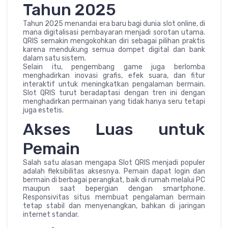
Tahun 2025
Tahun 2025 menandai era baru bagi dunia slot online, di
mana digitalisasi pembayaran menjadi sorotan utama.
QRIS semakin mengokohkan diri sebagai pilihan praktis
karena mendukung semua dompet digital dan bank
dalam satu sistem.
Selain itu, pengembang game juga berlomba
menghadirkan inovasi grafis, efek suara, dan fitur
interaktif untuk meningkatkan pengalaman bermain.
Slot QRIS turut beradaptasi dengan tren ini dengan
menghadirkan permainan yang tidak hanya seru tetapi
juga estetis.
Akses Luas untuk
Pemain
Salah satu alasan mengapa Slot QRIS menjadi populer
adalah fleksibilitas aksesnya. Pemain dapat login dan
bermain di berbagai perangkat, baik di rumah melalui PC
maupun saat bepergian dengan smartphone.
Responsivitas situs membuat pengalaman bermain
tetap stabil dan menyenangkan, bahkan di jaringan
internet standar.