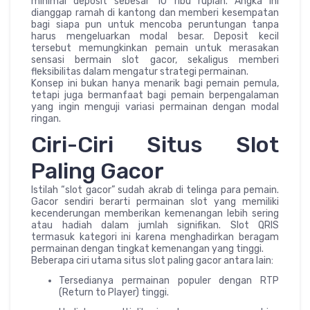
minimal deposit sebesar 10 ribu rupiah. Angka ini
dianggap ramah di kantong dan memberi kesempatan
bagi siapa pun untuk mencoba peruntungan tanpa
harus mengeluarkan modal besar. Deposit kecil
tersebut memungkinkan pemain untuk merasakan
sensasi bermain slot gacor, sekaligus memberi
fleksibilitas dalam mengatur strategi permainan.
Konsep ini bukan hanya menarik bagi pemain pemula,
tetapi juga bermanfaat bagi pemain berpengalaman
yang ingin menguji variasi permainan dengan modal
ringan.
Ciri-Ciri Situs Slot
Paling Gacor
Istilah “slot gacor” sudah akrab di telinga para pemain.
Gacor sendiri berarti permainan slot yang memiliki
kecenderungan memberikan kemenangan lebih sering
atau hadiah dalam jumlah signifikan. Slot QRIS
termasuk kategori ini karena menghadirkan beragam
permainan dengan tingkat kemenangan yang tinggi.
Beberapa ciri utama situs slot paling gacor antara lain:
Tersedianya permainan populer dengan RTP
(Return to Player) tinggi.