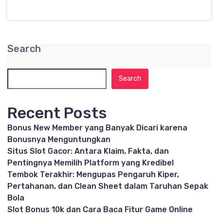
Search
Search
Recent Posts
Bonus New Member yang Banyak Dicari karena
Bonusnya Menguntungkan
Situs Slot Gacor: Antara Klaim, Fakta, dan
Pentingnya Memilih Platform yang Kredibel
Tembok Terakhir: Mengupas Pengaruh Kiper,
Pertahanan, dan Clean Sheet dalam Taruhan Sepak
Bola
Slot Bonus 10k dan Cara Baca Fitur Game Online