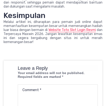
dan responsif, sehingga pemain dapat mendapatkan bantuan
dan dukungan saat mengalami masalah.
Kesimpulan
Melalui artikel ini, diharapkan para pemain judi online dapat
memanfaatkan kesempatan besar untuk memenangkan hadiah
luar biasa dengan bermain di
Website Toto Slot Login Resmi
dan
Terpercaya Maxwin 2026. Jangan lewatkan kesempatan emas
ini dan segera bergabung dengan situs ini untuk meraih
kemenangan besar!
Leave a Reply
Your email address will not be published.
Required fields are marked
*
Comment
*