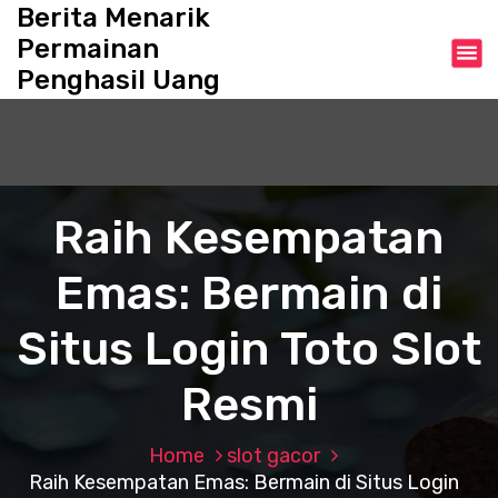
S
Berita Menarik
k
Permainan
i
Penghasil Uang
p
t
o
c
o
n
Raih Kesempatan
t
e
Emas: Bermain di
n
t
Situs Login Toto Slot
Resmi
Home
slot gacor
Raih Kesempatan Emas: Bermain di Situs Login