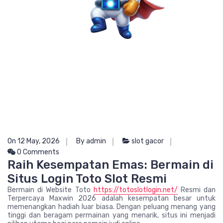
On 12 May, 2026
By admin
slot gacor
0 Comments
Raih Kesempatan Emas: Bermain di
Situs Login Toto Slot Resmi
Bermain di Website Toto
https://totoslotlogin.net/
Resmi dan
Terpercaya Maxwin 2026 adalah kesempatan besar untuk
memenangkan hadiah luar biasa. Dengan peluang menang yang
tinggi dan beragam permainan yang menarik, situs ini menjadi