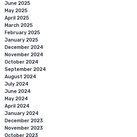
June 2025
May 2025
April 2025
March 2025
February 2025
January 2025
December 2024
November 2024
October 2024
September 2024
August 2024
July 2024
June 2024
May 2024
April 2024
January 2024
December 2023
November 2023
October 2023