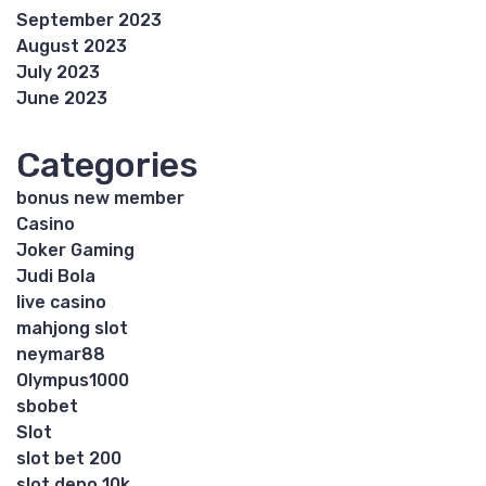
September 2023
August 2023
July 2023
June 2023
Categories
bonus new member
Casino
Joker Gaming
Judi Bola
live casino
mahjong slot
neymar88
Olympus1000
sbobet
Slot
slot bet 200
slot depo 10k