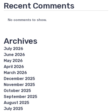
Recent Comments
No comments to show.
Archives
July 2026
June 2026
May 2026
April 2026
March 2026
December 2025
November 2025
October 2025
September 2025
August 2025
July 2025