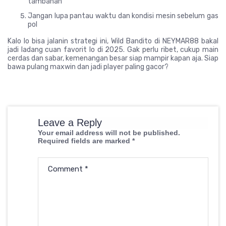
tambahan
Jangan lupa pantau waktu dan kondisi mesin sebelum gas
pol
Kalo lo bisa jalanin strategi ini, Wild Bandito di NEYMAR88 bakal
jadi ladang cuan favorit lo di 2025. Gak perlu ribet, cukup main
cerdas dan sabar, kemenangan besar siap mampir kapan aja. Siap
bawa pulang maxwin dan jadi player paling gacor?
Leave a Reply
Your email address will not be published.
Required fields are marked
*
Comment
*