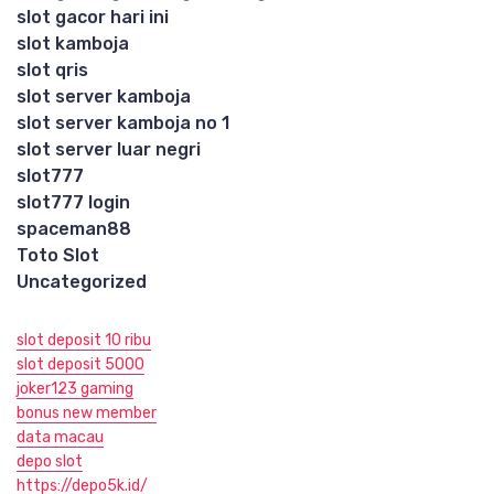
slot gacor hari ini
slot kamboja
slot qris
slot server kamboja
slot server kamboja no 1
slot server luar negri
slot777
slot777 login
spaceman88
Toto Slot
Uncategorized
slot deposit 10 ribu
slot deposit 5000
joker123 gaming
bonus new member
data macau
depo slot
https://depo5k.id/