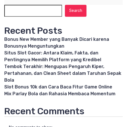
Search
Recent Posts
Bonus New Member yang Banyak Dicari karena
Bonusnya Menguntungkan
Situs Slot Gacor: Antara Klaim, Fakta, dan
Pentingnya Memilih Platform yang Kredibel
Tembok Terakhir: Mengupas Pengaruh Kiper,
Pertahanan, dan Clean Sheet dalam Taruhan Sepak
Bola
Slot Bonus 10k dan Cara Baca Fitur Game Online
Mix Parlay Bola dan Rahasia Membaca Momentum
Recent Comments
No comments to show.