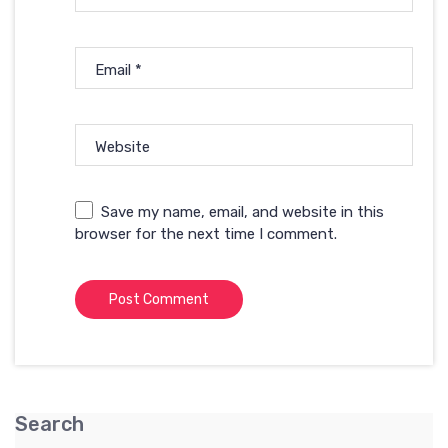
Email
*
Website
Save my name, email, and website in this
browser for the next time I comment.
Search