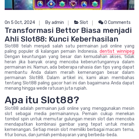
On 5 Oct, 2024
By admin
Slot
0 Comments
Transformasi Bettor Biasa menjadi
Ahli Slot88: Kunci Keberhasilan
Slot88 telah menjadi salah satu permainan judi online yang
paling populer di kalangan pemain Indonesia.
dentist winnipeg
Dengan keuntungan yang besar dan kemudahan akses, tidak
heran jika banyak orang mencoba keberuntungannya dalam
permainan ini. Namun, ada beberapa rahasia dan tips yang dapat
membantu Anda dalam meraih kemenangan besar dalam
permainan Slot88. Dalam artikel ini, kami akan membahas
tentang Slot88 paling gacor hari ini dan bagaimana Anda dapat
menang hingga wede ratusan juta rupiah.
Apa itu Slot88?
Slot88 adalah permainan judi online yang menggunakan mesin
slot sebagai media permainannya. Pemain cukup menekan
tombol spin untuk memutar gulungan mesin slot dan mencoba
mendapatkan kombinasi gambar yang tepat untuk meraih
kemenangan. Setiap mesin slot memiliki berbagai macam tema,
fitur bonus, dan jumlah pembayaran yang berbeda-beda.