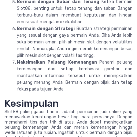
Bermain dengan Sabar dan Tenang
Ketika bermain
Slot88, penting untuk tetap tenang dan sabar. Jangan
terburu-buru dalam membuat keputusan dan hindari
emosi saat mengalami kekalahan.
Bermain dengan Strategi
Buatlah strategi permainan
yang sesuai dengan gaya bermain Anda. Jika Anda lebih
suka bermain aman, pilihlah mesin slot dengan volatilitas
rendah. Namun, jika Anda ingin meraih kemenangan besar,
pilih mesin slot dengan volatilitas tinggi.
Maksimalkan Peluang Kemenangan
Pahami peluang
kemenangan dari setiap kombinasi gambar dan
manfaatkan informasi tersebut untuk meningkatkan
peluang menang Anda. Bermain dengan bijak dan tetap
fokus pada tujuan Anda.
Kesimpulan
Slot88 paling gacor hari ini adalah permainan judi online yang
menawarkan keuntungan besar bagi para pemainnya. Dengan
memahami tips dan trik di atas, Anda dapat meningkatkan
peluang kemenangan Anda dan meraih kemenangan hingga
wede ratusan juta rupiah. Ingatlah untuk bermain dengan bijak