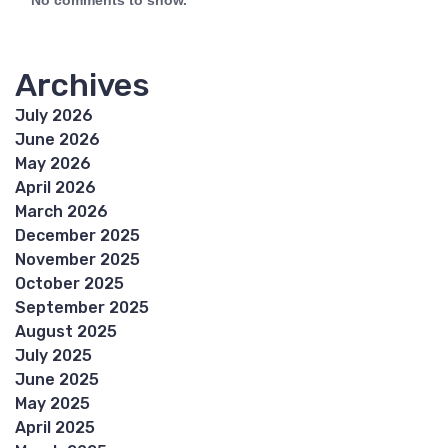
Archives
July 2026
June 2026
May 2026
April 2026
March 2026
December 2025
November 2025
October 2025
September 2025
August 2025
July 2025
June 2025
May 2025
April 2025