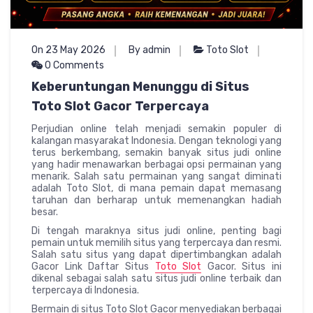
On 23 May 2026
By admin
Toto Slot
0 Comments
Keberuntungan Menunggu di Situs
Toto Slot Gacor Terpercaya
Perjudian online telah menjadi semakin populer di
kalangan masyarakat Indonesia. Dengan teknologi yang
terus berkembang, semakin banyak situs judi online
yang hadir menawarkan berbagai opsi permainan yang
menarik. Salah satu permainan yang sangat diminati
adalah Toto Slot, di mana pemain dapat memasang
taruhan dan berharap untuk memenangkan hadiah
besar.
Di tengah maraknya situs judi online, penting bagi
pemain untuk memilih situs yang terpercaya dan resmi.
Salah satu situs yang dapat dipertimbangkan adalah
Gacor Link Daftar Situs
Toto Slot
Gacor. Situs ini
dikenal sebagai salah satu situs judi online terbaik dan
terpercaya di Indonesia.
Bermain di situs Toto Slot Gacor menyediakan berbagai