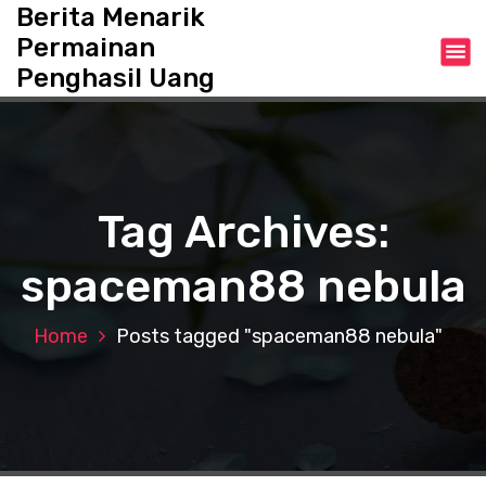
S
Berita Menarik
k
Permainan
i
Penghasil Uang
p
t
o
c
o
n
Tag Archives:
t
e
spaceman88 nebula
n
t
Home
Posts tagged "spaceman88 nebula"