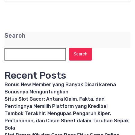
Search
Search
Recent Posts
Bonus New Member yang Banyak Dicari karena
Bonusnya Menguntungkan
Situs Slot Gacor: Antara Klaim, Fakta, dan
Pentingnya Memilih Platform yang Kredibel
Tembok Terakhir: Mengupas Pengaruh Kiper,
Pertahanan, dan Clean Sheet dalam Taruhan Sepak
Bola