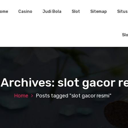
ome
Casino
Judi Bola
Slot
Sitemap
Situs
Sl
 Archives: slot gacor r
Home
Posts tagged "slot gacor resmi"