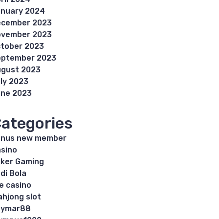
nuary 2024
ecember 2023
ovember 2023
tober 2023
eptember 2023
gust 2023
ly 2023
ne 2023
ategories
onus new member
sino
ker Gaming
di Bola
ve casino
hjong slot
eymar88