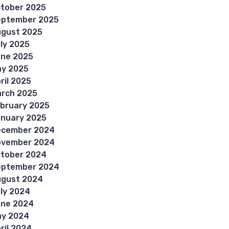
tober 2025
eptember 2025
gust 2025
ly 2025
ne 2025
y 2025
ril 2025
rch 2025
bruary 2025
nuary 2025
ecember 2024
ovember 2024
tober 2024
eptember 2024
gust 2024
ly 2024
ne 2024
y 2024
ril 2024