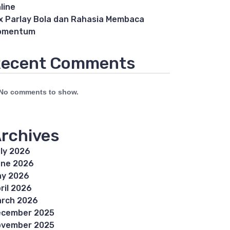
line
x Parlay Bola dan Rahasia Membaca
omentum
ecent Comments
No comments to show.
rchives
ly 2026
ne 2026
y 2026
ril 2026
rch 2026
ecember 2025
ovember 2025