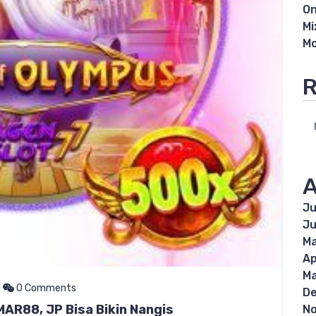
On
Mi
M
R
A
Ju
Ju
Ma
Ap
Ma
0 Comments
D
AR88, JP Bisa Bikin Nangis
N