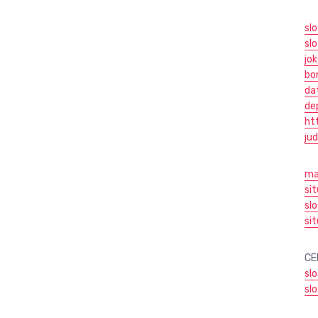
slo
sl
jo
bo
da
de
ht
jud
ma
sit
sl
sit
CE
sl
sl