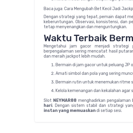
Baca juga: Cara Mengubah Bet Kecil Jadi Jac
Dengan strategi yang tepat, pemain dapat 
keberuntungan. Observasi, konsistensi, dan p
tetap menyenangkan dan menguntungkan.
Waktu Terbaik Berm
Mengetahui jam gacor menjadi strategi
berpengalaman sering mencatat hasil putar
dan meraih jackpot lebih mudah.
Bermain di jam gacor untuk peluang JP o
Amati simbol dan pola yang sering munc
Bermain rutin untuk menemukan ritme sl
Kelola kemenangan dan kekalahan agar 
Slot
NEYMAR88
menghadirkan pengalaman 
hari
. Dengan sistem stabil dan strategi ya
instan yang memuaskan
di setiap sesi.