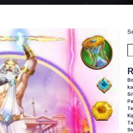
S
R
Bo
ka
Si
Pe
Te
Ki
Ta
Sl