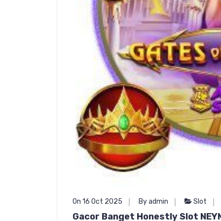
On 16 Oct 2025
By admin
Slot
Gacor Banget Honestly Slot NEYM