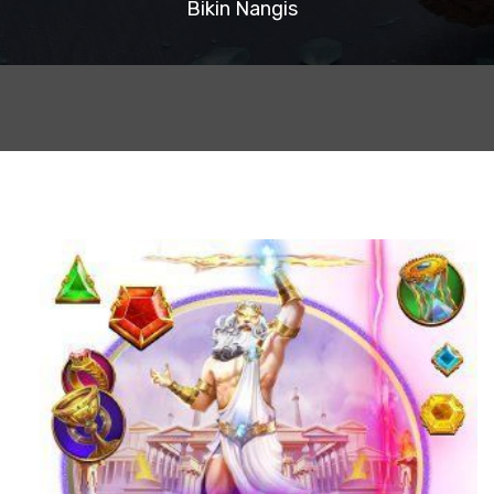
Bikin Nangis