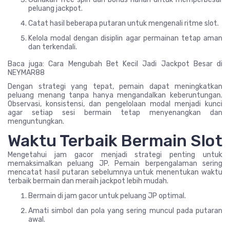
peluang jackpot.
Catat hasil beberapa putaran untuk mengenali ritme slot.
Kelola modal dengan disiplin agar permainan tetap aman
dan terkendali.
Baca juga: Cara Mengubah Bet Kecil Jadi Jackpot Besar di
NEYMAR88
Dengan strategi yang tepat, pemain dapat meningkatkan
peluang menang tanpa hanya mengandalkan keberuntungan.
Observasi, konsistensi, dan pengelolaan modal menjadi kunci
agar setiap sesi bermain tetap menyenangkan dan
menguntungkan.
Waktu Terbaik Bermain Slot
Mengetahui jam gacor menjadi strategi penting untuk
memaksimalkan peluang JP. Pemain berpengalaman sering
mencatat hasil putaran sebelumnya untuk menentukan waktu
terbaik bermain dan meraih jackpot lebih mudah.
Bermain di jam gacor untuk peluang JP optimal.
Amati simbol dan pola yang sering muncul pada putaran
awal.