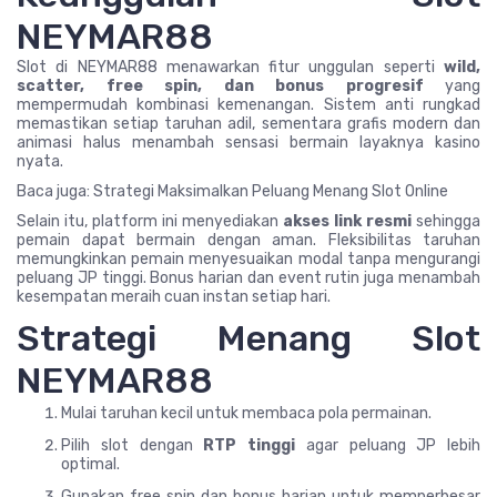
NEYMAR88
Slot di NEYMAR88 menawarkan fitur unggulan seperti
wild,
scatter, free spin, dan bonus progresif
yang
mempermudah kombinasi kemenangan. Sistem anti rungkad
memastikan setiap taruhan adil, sementara grafis modern dan
animasi halus menambah sensasi bermain layaknya kasino
nyata.
Baca juga: Strategi Maksimalkan Peluang Menang Slot Online
Selain itu, platform ini menyediakan
akses link resmi
sehingga
pemain dapat bermain dengan aman. Fleksibilitas taruhan
memungkinkan pemain menyesuaikan modal tanpa mengurangi
peluang JP tinggi. Bonus harian dan event rutin juga menambah
kesempatan meraih cuan instan setiap hari.
Strategi Menang Slot
NEYMAR88
Mulai taruhan kecil untuk membaca pola permainan.
Pilih slot dengan
RTP tinggi
agar peluang JP lebih
optimal.
Gunakan free spin dan bonus harian untuk memperbesar