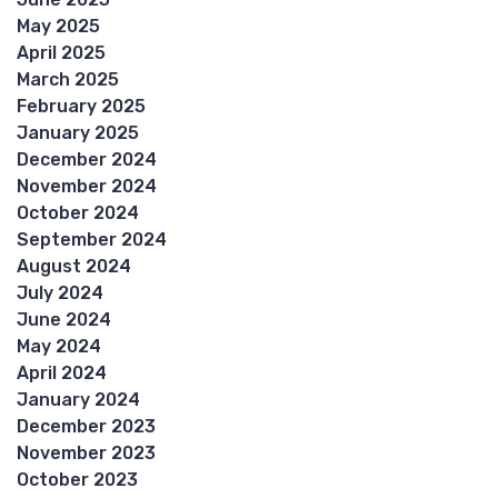
May 2025
April 2025
March 2025
February 2025
January 2025
December 2024
November 2024
October 2024
September 2024
August 2024
July 2024
June 2024
May 2024
April 2024
January 2024
December 2023
November 2023
October 2023