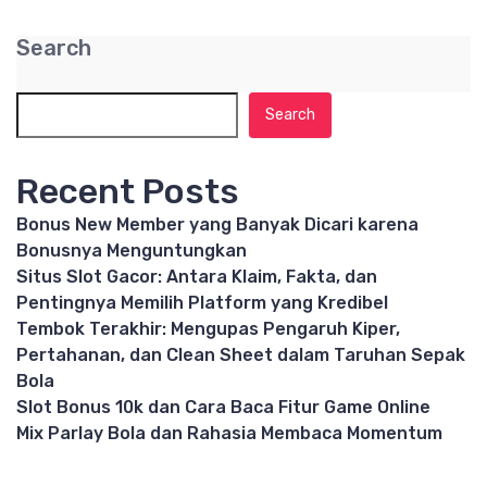
Search
Search
Recent Posts
Bonus New Member yang Banyak Dicari karena
Bonusnya Menguntungkan
Situs Slot Gacor: Antara Klaim, Fakta, dan
Pentingnya Memilih Platform yang Kredibel
Tembok Terakhir: Mengupas Pengaruh Kiper,
Pertahanan, dan Clean Sheet dalam Taruhan Sepak
Bola
Slot Bonus 10k dan Cara Baca Fitur Game Online
Mix Parlay Bola dan Rahasia Membaca Momentum