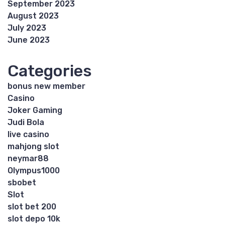
September 2023
August 2023
July 2023
June 2023
Categories
bonus new member
Casino
Joker Gaming
Judi Bola
live casino
mahjong slot
neymar88
Olympus1000
sbobet
Slot
slot bet 200
slot depo 10k