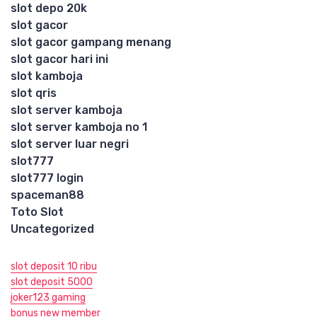
slot depo 20k
slot gacor
slot gacor gampang menang
slot gacor hari ini
slot kamboja
slot qris
slot server kamboja
slot server kamboja no 1
slot server luar negri
slot777
slot777 login
spaceman88
Toto Slot
Uncategorized
slot deposit 10 ribu
slot deposit 5000
joker123 gaming
bonus new member