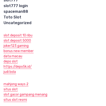
slot777
slot777 login
spaceman88
Toto Slot
Uncategorized
slot deposit 10 ribu
slot deposit 5000
joker123 gaming
bonus new member
data macau
depo slot
https://depo5k.id/
judi bola
mahjong ways 2
situs slot
slot gacor gampang menang
situs slot resmi