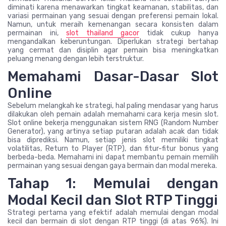
diminati karena menawarkan tingkat keamanan, stabilitas, dan
variasi permainan yang sesuai dengan preferensi pemain lokal.
Namun, untuk meraih kemenangan secara konsisten dalam
permainan ini,
slot thailand gacor
tidak cukup hanya
mengandalkan keberuntungan. Diperlukan strategi bertahap
yang cermat dan disiplin agar pemain bisa meningkatkan
peluang menang dengan lebih terstruktur.
Memahami Dasar-Dasar Slot
Online
Sebelum melangkah ke strategi, hal paling mendasar yang harus
dilakukan oleh pemain adalah memahami cara kerja mesin slot.
Slot online bekerja menggunakan sistem RNG (Random Number
Generator), yang artinya setiap putaran adalah acak dan tidak
bisa diprediksi. Namun, setiap jenis slot memiliki tingkat
volatilitas, Return to Player (RTP), dan fitur-fitur bonus yang
berbeda-beda. Memahami ini dapat membantu pemain memilih
permainan yang sesuai dengan gaya bermain dan modal mereka.
Tahap 1: Memulai dengan
Modal Kecil dan Slot RTP Tinggi
Strategi pertama yang efektif adalah memulai dengan modal
kecil dan bermain di slot dengan RTP tinggi (di atas 96%). Ini