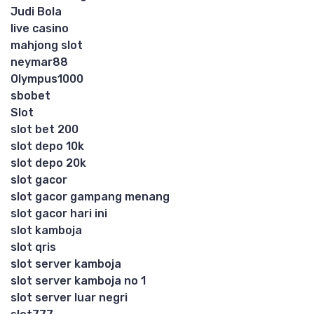
Judi Bola
live casino
mahjong slot
neymar88
Olympus1000
sbobet
Slot
slot bet 200
slot depo 10k
slot depo 20k
slot gacor
slot gacor gampang menang
slot gacor hari ini
slot kamboja
slot qris
slot server kamboja
slot server kamboja no 1
slot server luar negri