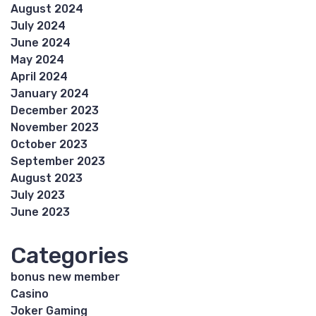
August 2024
July 2024
June 2024
May 2024
April 2024
January 2024
December 2023
November 2023
October 2023
September 2023
August 2023
July 2023
June 2023
Categories
bonus new member
Casino
Joker Gaming