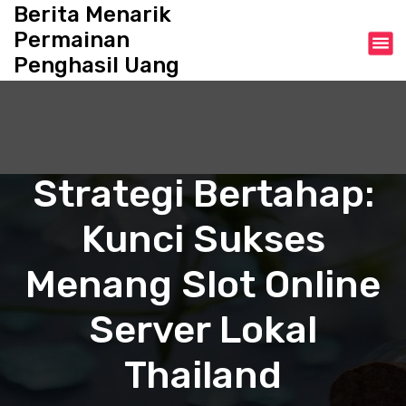
S
Berita Menarik
k
Permainan
i
Penghasil Uang
p
t
o
c
o
n
Strategi Bertahap:
t
e
Kunci Sukses
n
t
Menang Slot Online
Server Lokal
Thailand