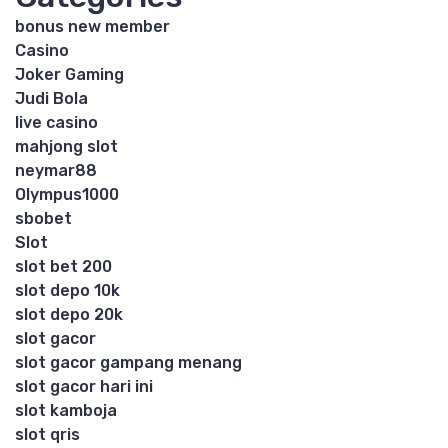
bonus new member
Casino
Joker Gaming
Judi Bola
live casino
mahjong slot
neymar88
Olympus1000
sbobet
Slot
slot bet 200
slot depo 10k
slot depo 20k
slot gacor
slot gacor gampang menang
slot gacor hari ini
slot kamboja
slot qris