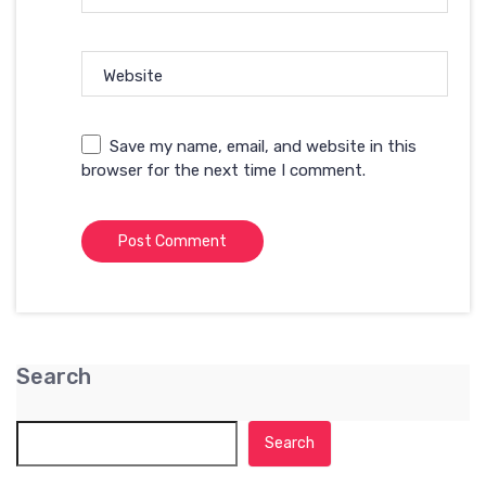
Website
Save my name, email, and website in this
browser for the next time I comment.
Search
Search