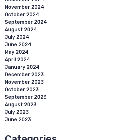
November 2024
October 2024
September 2024
August 2024
July 2024
June 2024
May 2024
April 2024
January 2024
December 2023
November 2023
October 2023
September 2023
August 2023
July 2023
June 2023
Categories