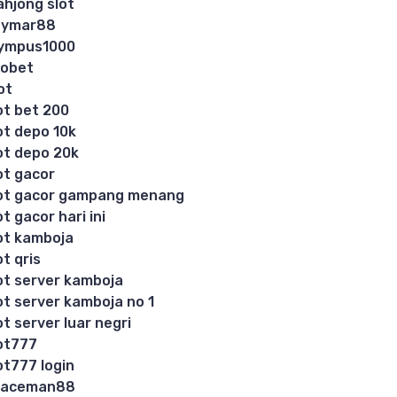
hjong slot
eymar88
ympus1000
obet
ot
ot bet 200
ot depo 10k
ot depo 20k
ot gacor
ot gacor gampang menang
ot gacor hari ini
ot kamboja
ot qris
ot server kamboja
ot server kamboja no 1
ot server luar negri
ot777
ot777 login
paceman88