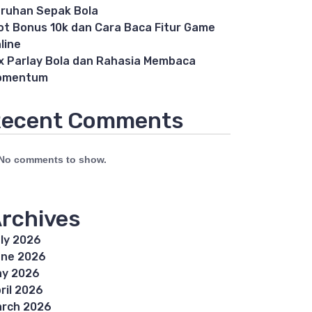
ruhan Sepak Bola
ot Bonus 10k dan Cara Baca Fitur Game
line
x Parlay Bola dan Rahasia Membaca
omentum
ecent Comments
No comments to show.
rchives
ly 2026
ne 2026
y 2026
ril 2026
rch 2026