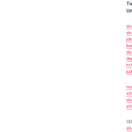
To
Un
slo
sl
jo
bo
da
de
ht
jud
ma
sit
sl
sit
CE
sl