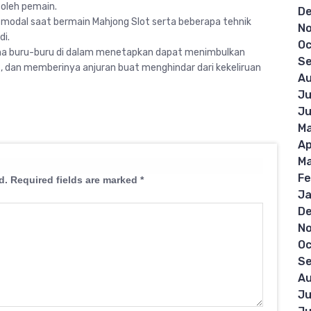
oleh pemain.
D
modal saat bermain Mahjong Slot serta beberapa tehnik
N
di.
Oc
na buru-buru di dalam menetapkan dapat menimbulkan
S
, dan memberinya anjuran buat menghindar dari kekeliruan
Au
Ju
Ju
Ma
Ap
Ma
Fe
d.
Required fields are marked
*
Ja
D
N
Oc
S
Au
Ju