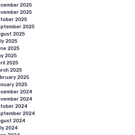
ecember 2025
ovember 2025
tober 2025
eptember 2025
gust 2025
ly 2025
ne 2025
y 2025
ril 2025
rch 2025
bruary 2025
nuary 2025
ecember 2024
ovember 2024
tober 2024
eptember 2024
gust 2024
ly 2024