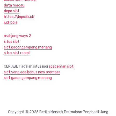
data macau
depo slot
https://depo5k.id/
judi bola
mahjong ways 2
situs slot
slot gacor gampang menang
situs slot resmi
CERIABET adalah situs judi
spaceman slot
slot yang ada bonus new member
slot gacor gampang menang
Copyright © 2026 Berita Menarik Permainan Penghasil Uang