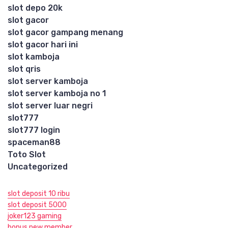
slot depo 20k
slot gacor
slot gacor gampang menang
slot gacor hari ini
slot kamboja
slot qris
slot server kamboja
slot server kamboja no 1
slot server luar negri
slot777
slot777 login
spaceman88
Toto Slot
Uncategorized
slot deposit 10 ribu
slot deposit 5000
joker123 gaming
bonus new member