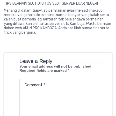
TIPS BERMAIN SLOT DI SITUS SLOT SERVER LUAR NEGERI
Menang di dalam tiap-tiap permainan jelas menjadi maksud
mereka yang main slots online, namun banyak yang kalah serta
kalah buat bermain lagi lantaran tak belajar gaya permainan
yang ditawarkan oleh situs server slots Kamboja. Waktu bermain
dalam web AKUN PRO KAMBOJA, Anda pastilah punya tips serta
trick yang berguna:
Leave a Reply
Your email address will not be published.
Required fields are marked
*
Comment
*