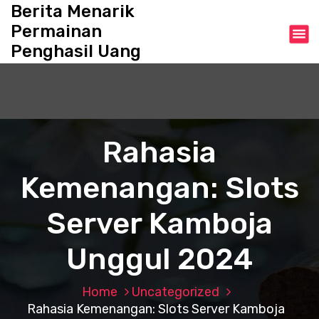
S
Berita Menarik
k
Permainan
i
Penghasil Uang
p
t
o
c
o
n
Rahasia
t
e
Kemenangan: Slots
n
t
Server Kamboja
Unggul 2024
Home
Uncategorized
Rahasia Kemenangan: Slots Server Kamboja