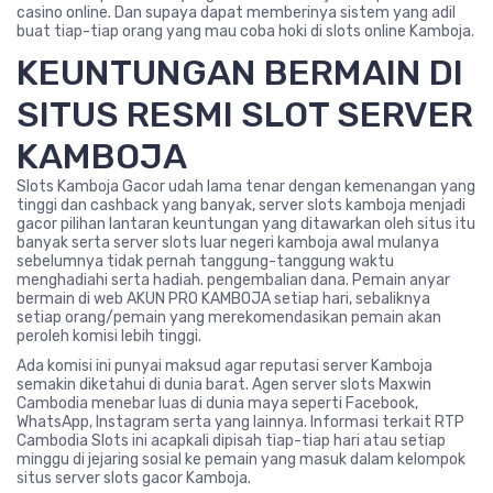
casino online. Dan supaya dapat memberinya sistem yang adil
buat tiap-tiap orang yang mau coba hoki di slots online Kamboja.
KEUNTUNGAN BERMAIN DI
SITUS RESMI SLOT SERVER
KAMBOJA
Slots Kamboja Gacor udah lama tenar dengan kemenangan yang
tinggi dan cashback yang banyak, server slots kamboja menjadi
gacor pilihan lantaran keuntungan yang ditawarkan oleh situs itu
banyak serta server slots luar negeri kamboja awal mulanya
sebelumnya tidak pernah tanggung-tanggung waktu
menghadiahi serta hadiah. pengembalian dana. Pemain anyar
bermain di web AKUN PRO KAMBOJA setiap hari, sebaliknya
setiap orang/pemain yang merekomendasikan pemain akan
peroleh komisi lebih tinggi.
Ada komisi ini punyai maksud agar reputasi server Kamboja
semakin diketahui di dunia barat. Agen server slots Maxwin
Cambodia menebar luas di dunia maya seperti Facebook,
WhatsApp, Instagram serta yang lainnya. Informasi terkait RTP
Cambodia Slots ini acapkali dipisah tiap-tiap hari atau setiap
minggu di jejaring sosial ke pemain yang masuk dalam kelompok
situs server slots gacor Kamboja.