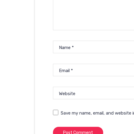
Name
*
Email
*
Website
Save my name, email, and website i