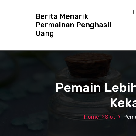
S
k
H
Berita Menarik
i
p
Permainan Penghasil
t
Uang
o
c
o
n
t
e
n
Pemain Lebi
t
Kek
Home
Slot
Pema