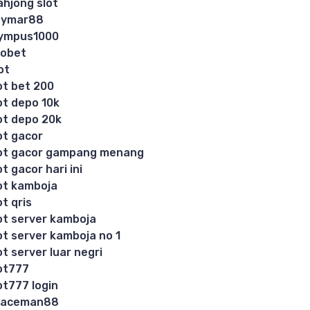
hjong slot
eymar88
ympus1000
obet
ot
ot bet 200
ot depo 10k
ot depo 20k
ot gacor
ot gacor gampang menang
ot gacor hari ini
ot kamboja
ot qris
ot server kamboja
ot server kamboja no 1
ot server luar negri
ot777
ot777 login
paceman88