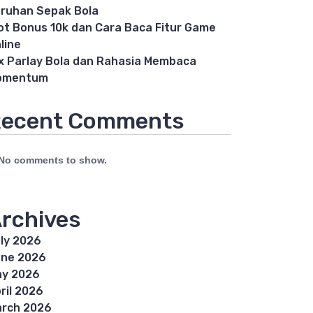
ruhan Sepak Bola
ot Bonus 10k dan Cara Baca Fitur Game
line
x Parlay Bola dan Rahasia Membaca
omentum
ecent Comments
No comments to show.
rchives
ly 2026
ne 2026
y 2026
ril 2026
rch 2026