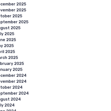
ecember 2025
ovember 2025
tober 2025
eptember 2025
gust 2025
ly 2025
ne 2025
y 2025
ril 2025
rch 2025
bruary 2025
nuary 2025
ecember 2024
ovember 2024
tober 2024
eptember 2024
gust 2024
ly 2024