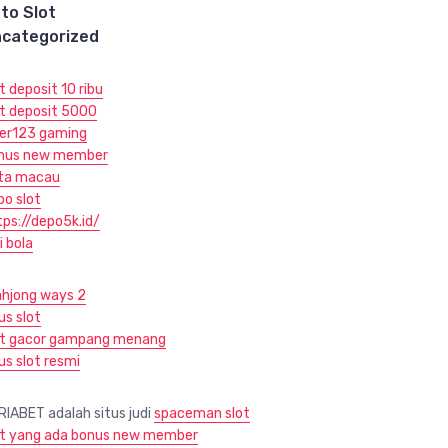
to Slot
categorized
t deposit 10 ribu
ot deposit 5000
ker123 gaming
nus new member
ta macau
po slot
tps://depo5k.id/
i bola
hjong ways 2
us slot
ot gacor gampang menang
us slot resmi
RIABET adalah situs judi
spaceman slot
ot yang ada bonus new member