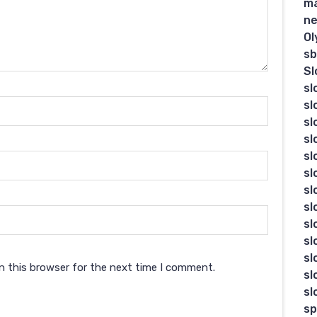
ma
n
Ol
sb
Sl
sl
sl
sl
sl
sl
sl
sl
sl
sl
sl
sl
n this browser for the next time I comment.
sl
sl
s