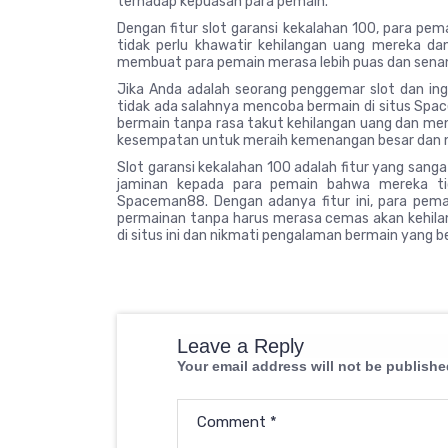
terhadap kepuasan para pemain.
Dengan fitur slot garansi kekalahan 100, para pe
tidak perlu khawatir kehilangan uang mereka dan
membuat para pemain merasa lebih puas dan senan
Jika Anda adalah seorang penggemar slot dan i
tidak ada salahnya mencoba bermain di situs Spac
bermain tanpa rasa takut kehilangan uang dan men
kesempatan untuk meraih kemenangan besar dan nik
Slot garansi kekalahan 100 adalah fitur yang sang
jaminan kepada para pemain bahwa mereka tid
Spaceman88. Dengan adanya fitur ini, para pema
permainan tanpa harus merasa cemas akan kehila
di situs ini dan nikmati pengalaman bermain yang ber
Leave a Reply
Your email address will not be publishe
Comment
*