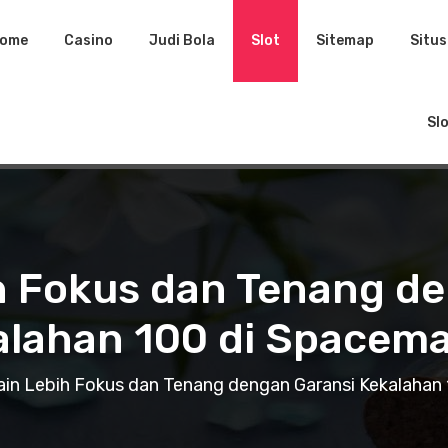
ome
Casino
Judi Bola
Slot
Sitemap
Situs
Sl
h Fokus dan Tenang de
alahan 100 di Spacem
in Lebih Fokus dan Tenang dengan Garansi Kekalahan