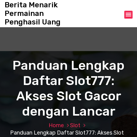
S
Berita Menarik
k
Permainan
i
Penghasil Uang
p
t
o
c
o
n
Panduan Lengkap
t
e
Daftar Slot777:
n
t
Akses Slot Gacor
dengan Lancar
Home
Slot
Panduan Lengkap Daftar Slot777: Akses Slot