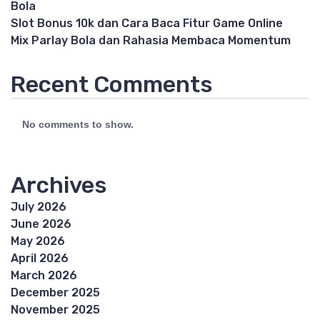
Bola
Slot Bonus 10k dan Cara Baca Fitur Game Online
Mix Parlay Bola dan Rahasia Membaca Momentum
Recent Comments
No comments to show.
Archives
July 2026
June 2026
May 2026
April 2026
March 2026
December 2025
November 2025