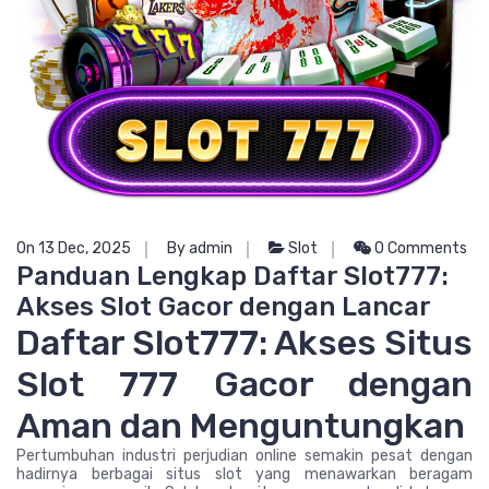
On 13 Dec, 2025
By admin
Slot
0 Comments
Panduan Lengkap Daftar Slot777:
Akses Slot Gacor dengan Lancar
Daftar Slot777: Akses Situs
Slot 777 Gacor dengan
Aman dan Menguntungkan
Pertumbuhan industri perjudian online semakin pesat dengan
hadirnya berbagai situs slot yang menawarkan beragam