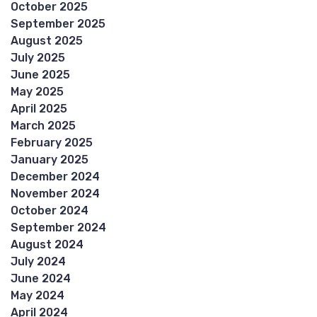
October 2025
September 2025
August 2025
July 2025
June 2025
May 2025
April 2025
March 2025
February 2025
January 2025
December 2024
November 2024
October 2024
September 2024
August 2024
July 2024
June 2024
May 2024
April 2024