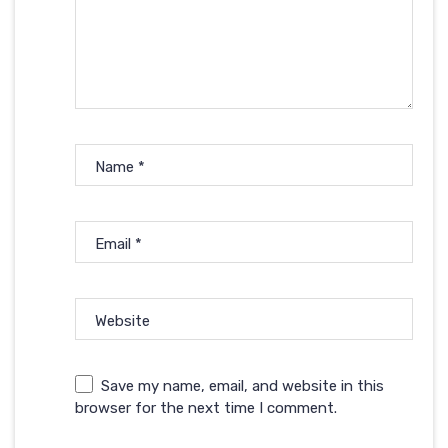
Name
*
Email
*
Website
Save my name, email, and website in this
browser for the next time I comment.