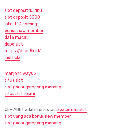
slot deposit 10 ribu
slot deposit 5000
joker123 gaming
bonus new member
data macau
depo slot
https://depo5k.id/
judi bola
mahjong ways 2
situs slot
slot gacor gampang menang
situs slot resmi
CERIABET adalah situs judi
spaceman slot
slot yang ada bonus new member
slot gacor gampang menang