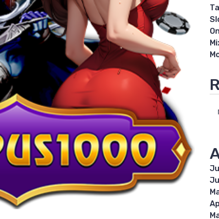
Ta
Sl
On
Mi
M
R
A
Ju
Ju
Ma
Ap
Ma