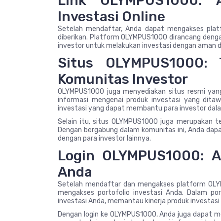
Link OLYMPUS1000: 
Investasi Online
Setelah mendaftar, Anda dapat mengakses platf
diberikan. Platform OLYMPUS1000 dirancang deng
investor untuk melakukan investasi dengan aman 
Situs OLYMPUS1000: 
Komunitas Investor
OLYMPUS1000 juga menyediakan situs resmi yang 
informasi mengenai produk investasi yang ditaw
investasi yang dapat membantu para investor dala
Selain itu, situs OLYMPUS1000 juga merupakan t
Dengan bergabung dalam komunitas ini, Anda dapat
dengan para investor lainnya.
Login OLYMPUS1000: Ak
Anda
Setelah mendaftar dan mengakses platform OLY
mengakses portofolio investasi Anda. Dalam po
investasi Anda, memantau kinerja produk investasi 
Dengan login ke OLYMPUS1000, Anda juga dapat meng