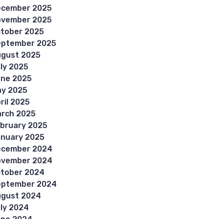
ecember 2025
ovember 2025
tober 2025
eptember 2025
gust 2025
ly 2025
ne 2025
y 2025
ril 2025
rch 2025
bruary 2025
nuary 2025
ecember 2024
ovember 2024
tober 2024
eptember 2024
gust 2024
ly 2024