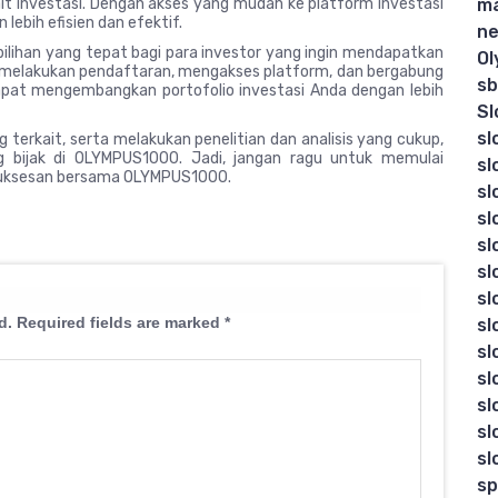
kait investasi. Dengan akses yang mudah ke platform investasi
ma
lebih efisien dan efektif.
n
pilihan yang tepat bagi para investor yang ingin mendapatkan
Ol
n melakukan pendaftaran, mengakses platform, dan bergabung
sb
pat mengembangkan portofolio investasi Anda dengan lebih
Sl
sl
terkait, serta melakukan penelitian dan analisis yang cukup,
 bijak di OLYMPUS1000. Jadi, jangan ragu untuk memulai
sl
kesuksesan bersama OLYMPUS1000.
sl
sl
sl
sl
sl
d.
Required fields are marked
*
sl
sl
sl
sl
sl
sl
s