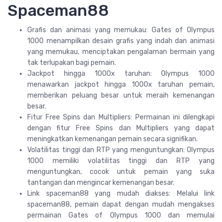
Spaceman88
Grafis dan animasi yang memukau: Gates of Olympus
1000 menampilkan desain grafis yang indah dan animasi
yang memukau, menciptakan pengalaman bermain yang
tak terlupakan bagi pemain.
Jackpot hingga 1000x taruhan: Olympus 1000
menawarkan jackpot hingga 1000x taruhan pemain,
memberikan peluang besar untuk meraih kemenangan
besar.
Fitur Free Spins dan Multipliers: Permainan ini dilengkapi
dengan fitur Free Spins dan Multipliers yang dapat
meningkatkan kemenangan pemain secara signifikan.
Volatilitas tinggi dan RTP yang menguntungkan: Olympus
1000 memiliki volatilitas tinggi dan RTP yang
menguntungkan, cocok untuk pemain yang suka
tantangan dan mengincar kemenangan besar.
Link spaceman88 yang mudah diakses: Melalui link
spaceman88, pemain dapat dengan mudah mengakses
permainan Gates of Olympus 1000 dan memulai