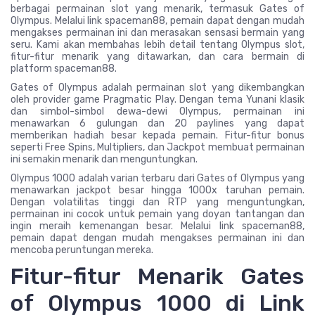
berbagai permainan slot yang menarik, termasuk Gates of
Olympus. Melalui link spaceman88, pemain dapat dengan mudah
mengakses permainan ini dan merasakan sensasi bermain yang
seru. Kami akan membahas lebih detail tentang Olympus slot,
fitur-fitur menarik yang ditawarkan, dan cara bermain di
platform spaceman88.
Gates of Olympus adalah permainan slot yang dikembangkan
oleh provider game Pragmatic Play. Dengan tema Yunani klasik
dan simbol-simbol dewa-dewi Olympus, permainan ini
menawarkan 6 gulungan dan 20 paylines yang dapat
memberikan hadiah besar kepada pemain. Fitur-fitur bonus
seperti Free Spins, Multipliers, dan Jackpot membuat permainan
ini semakin menarik dan menguntungkan.
Olympus 1000 adalah varian terbaru dari Gates of Olympus yang
menawarkan jackpot besar hingga 1000x taruhan pemain.
Dengan volatilitas tinggi dan RTP yang menguntungkan,
permainan ini cocok untuk pemain yang doyan tantangan dan
ingin meraih kemenangan besar. Melalui link spaceman88,
pemain dapat dengan mudah mengakses permainan ini dan
mencoba peruntungan mereka.
Fitur-fitur Menarik Gates
of Olympus 1000 di Link