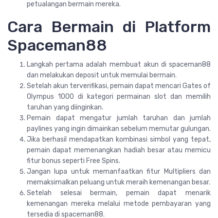
petualangan bermain mereka.
Cara Bermain di Platform
Spaceman88
Langkah pertama adalah membuat akun di spaceman88
dan melakukan deposit untuk memulai bermain.
Setelah akun terverifikasi, pemain dapat mencari Gates of
Olympus 1000 di kategori permainan slot dan memilih
taruhan yang diinginkan.
Pemain dapat mengatur jumlah taruhan dan jumlah
paylines yang ingin dimainkan sebelum memutar gulungan.
Jika berhasil mendapatkan kombinasi simbol yang tepat,
pemain dapat memenangkan hadiah besar atau memicu
fitur bonus seperti Free Spins.
Jangan lupa untuk memanfaatkan fitur Multipliers dan
memaksimalkan peluang untuk meraih kemenangan besar.
Setelah selesai bermain, pemain dapat menarik
kemenangan mereka melalui metode pembayaran yang
tersedia di spaceman88.