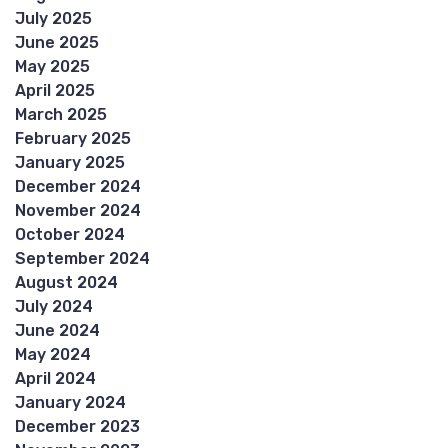
July 2025
June 2025
May 2025
April 2025
March 2025
February 2025
January 2025
December 2024
November 2024
October 2024
September 2024
August 2024
July 2024
June 2024
May 2024
April 2024
January 2024
December 2023