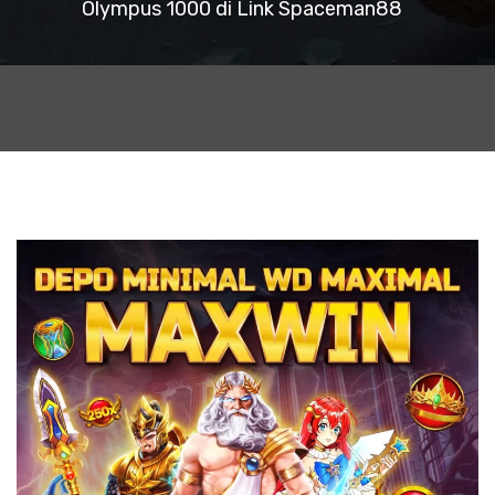
Olympus 1000 di Link Spaceman88