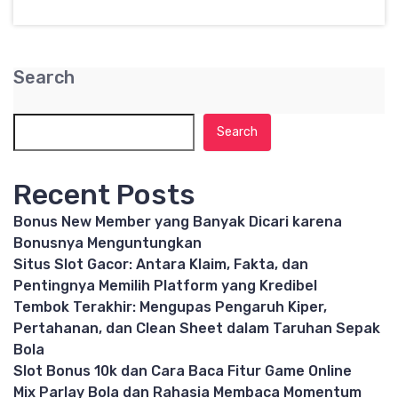
Search
Search
Recent Posts
Bonus New Member yang Banyak Dicari karena
Bonusnya Menguntungkan
Situs Slot Gacor: Antara Klaim, Fakta, dan
Pentingnya Memilih Platform yang Kredibel
Tembok Terakhir: Mengupas Pengaruh Kiper,
Pertahanan, dan Clean Sheet dalam Taruhan Sepak
Bola
Slot Bonus 10k dan Cara Baca Fitur Game Online
Mix Parlay Bola dan Rahasia Membaca Momentum