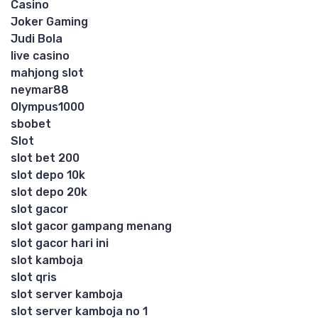
Casino
Joker Gaming
Judi Bola
live casino
mahjong slot
neymar88
Olympus1000
sbobet
Slot
slot bet 200
slot depo 10k
slot depo 20k
slot gacor
slot gacor gampang menang
slot gacor hari ini
slot kamboja
slot qris
slot server kamboja
slot server kamboja no 1