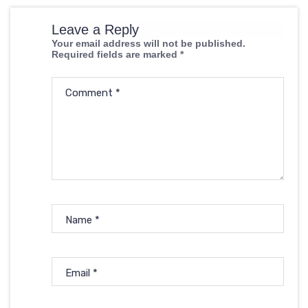
Leave a Reply
Your email address will not be published.
Required fields are marked
*
Comment
*
Name
*
Email
*