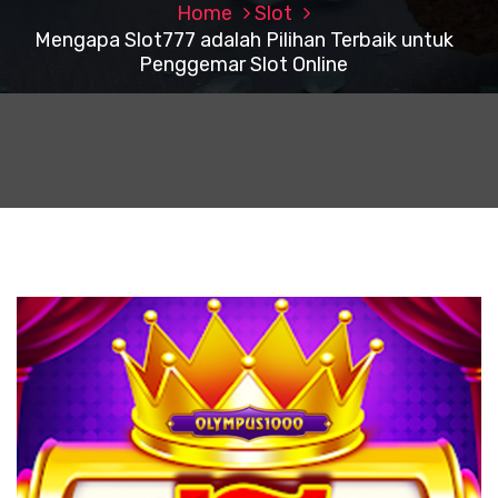
Home
Slot
Mengapa Slot777 adalah Pilihan Terbaik untuk
Penggemar Slot Online