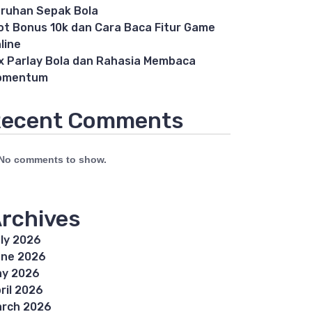
ruhan Sepak Bola
ot Bonus 10k dan Cara Baca Fitur Game
line
x Parlay Bola dan Rahasia Membaca
omentum
ecent Comments
No comments to show.
rchives
ly 2026
ne 2026
y 2026
ril 2026
rch 2026