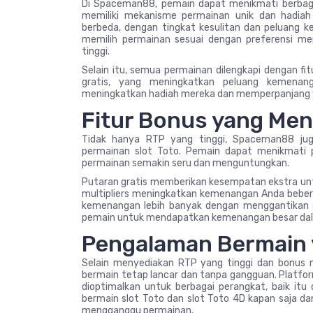
Di Spaceman88, pemain dapat menikmati berbagai
memiliki mekanisme permainan unik dan hadia
berbeda, dengan tingkat kesulitan dan peluang 
memilih permainan sesuai dengan preferensi mer
tinggi.
Selain itu, semua permainan dilengkapi dengan fi
gratis, yang meningkatkan peluang kemenang
meningkatkan hadiah mereka dan memperpanjang 
Fitur Bonus yang Me
Tidak hanya RTP yang tinggi, Spaceman88 jug
permainan slot Toto. Pemain dapat menikmati p
permainan semakin seru dan menguntungkan.
Putaran gratis memberikan kesempatan ekstra u
multipliers meningkatkan kemenangan Anda bebera
kemenangan lebih banyak dengan menggantikan si
pemain untuk mendapatkan kemenangan besar dala
Pengalaman Bermain 
Selain menyediakan RTP yang tinggi dan bonu
bermain tetap lancar dan tanpa gangguan. Platfo
dioptimalkan untuk berbagai perangkat, baik itu
bermain slot Toto dan slot Toto 4D kapan saja da
mengganggu permainan.