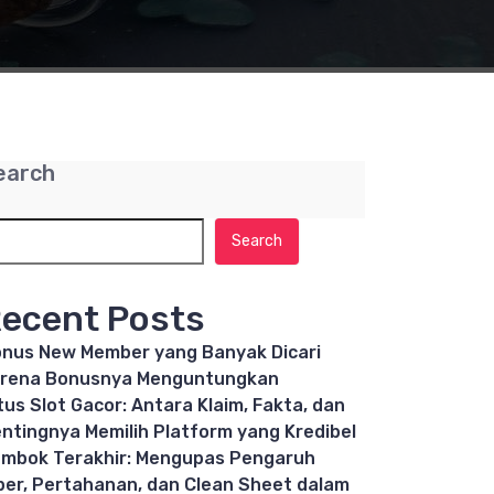
earch
Search
ecent Posts
nus New Member yang Banyak Dicari
rena Bonusnya Menguntungkan
tus Slot Gacor: Antara Klaim, Fakta, dan
ntingnya Memilih Platform yang Kredibel
mbok Terakhir: Mengupas Pengaruh
per, Pertahanan, dan Clean Sheet dalam