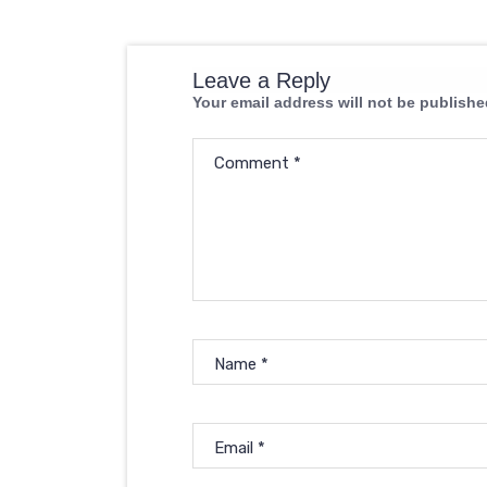
Leave a Reply
Your email address will not be publishe
Comment
*
Name
*
Email
*