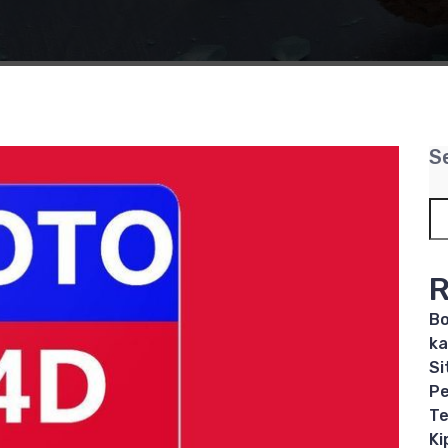
S
R
Bo
ka
Si
Pe
Te
Ki