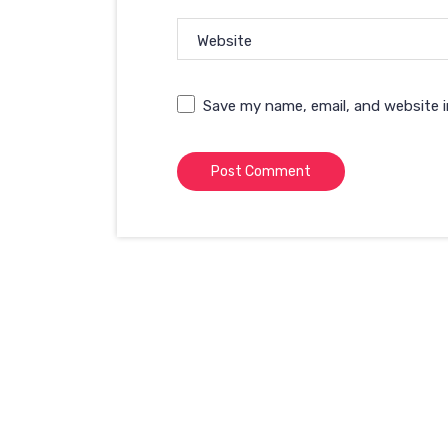
Website
Save my name, email, and website i