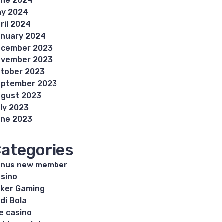
ne 2024
y 2024
ril 2024
nuary 2024
ecember 2023
ovember 2023
tober 2023
eptember 2023
gust 2023
ly 2023
ne 2023
ategories
onus new member
sino
ker Gaming
di Bola
ve casino