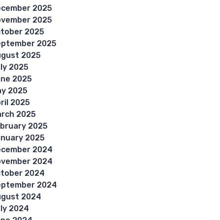
ecember 2025
ovember 2025
tober 2025
eptember 2025
gust 2025
ly 2025
ne 2025
y 2025
ril 2025
rch 2025
bruary 2025
nuary 2025
ecember 2024
ovember 2024
tober 2024
eptember 2024
gust 2024
ly 2024