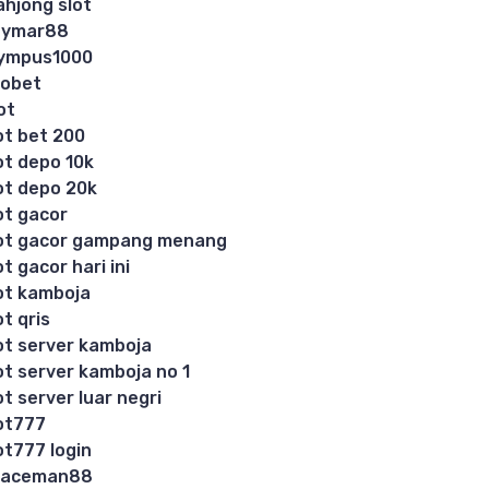
hjong slot
eymar88
ympus1000
obet
ot
ot bet 200
ot depo 10k
ot depo 20k
ot gacor
ot gacor gampang menang
ot gacor hari ini
ot kamboja
ot qris
ot server kamboja
ot server kamboja no 1
ot server luar negri
ot777
ot777 login
paceman88