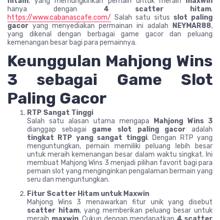
hitam
, yang memungkinkan pemain untuk meraih
maxwin
hanya dengan
4 scatter hitam
.
https://www.cabanascafe.com/
Salah satu situs
slot paling
gacor
yang menyediakan permainan ini adalah
NEYMAR88
,
yang dikenal dengan berbagai game gacor dan peluang
kemenangan besar bagi para pemainnya.
Keunggulan Mahjong Wins
3 sebagai Game Slot
Paling Gacor
RTP Sangat Tinggi
Salah satu alasan utama mengapa
Mahjong Wins 3
dianggap sebagai
game slot paling gacor
adalah
tingkat RTP yang sangat tinggi
. Dengan RTP yang
menguntungkan, pemain memiliki peluang lebih besar
untuk meraih kemenangan besar dalam waktu singkat. Ini
membuat Mahjong Wins 3 menjadi pilihan favorit bagi para
pemain slot yang menginginkan pengalaman bermain yang
seru dan menguntungkan.
Fitur Scatter Hitam untuk Maxwin
Mahjong Wins 3 menawarkan fitur unik yang disebut
scatter hitam
, yang memberikan peluang besar untuk
meraih
maxwin
. Cukup dengan mendapatkan
4 scatter