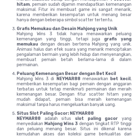
hitam
, pemain sudah dijamin mendapatkan kemenangan
maksimal. Fitur ini membuat game ini sangat menarik,
karena memberikan kesempatan untuk menang besar
hanya dengan beberapa simbol scatter tertentu.
Grafis Memukau dan Desain Mahjong yang Unik
Mahjong Wins 3 tidak hanya menawarkan peluang
kemenangan yang tinggi, tetapi juga
grafis yang
memukau
dengan desain bertema Mahjong yang unik.
Animasi halus dan efek suara yang menarik menciptakan
pengalaman bermain yang lebih hidup dan menyenangkan,
membuat pemain betah berlama-lama di dalam
permainan.
Peluang Kemenangan Besar dengan Bet Kecil
Mahjong Wins 3 di
NEYMAR88
menawarkan
bet kecil
,
memberikan kesempatan bagi pemain dengan anggaran
terbatas untuk tetap menikmati permainan dan meraih
kemenangan besar. Dengan fitur scatter hitam yang
mudah didapat, pemain bisa meraih kemenangan
maksimal tanpa harus mengeluarkan banyak uang.
Situs Slot Paling Gacor: NEYMAR88
NEYMAR88
adalah situs
slot paling gacor
yang
menyediakan
Mahjong Wins 3
dengan tingkat RTP tinggi
dan peluang menang besar. Situs ini dikenal karena
kemudahan akses dan koleksi game berkualitas dari