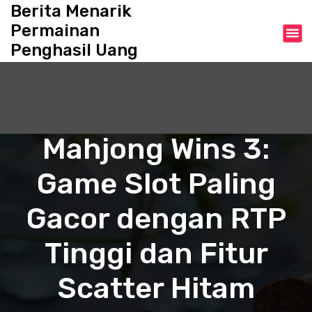
S
Berita Menarik
k
Permainan
i
Penghasil Uang
p
t
o
c
o
n
Mahjong Wins 3:
t
e
Game Slot Paling
n
t
Gacor dengan RTP
Tinggi dan Fitur
Scatter Hitam