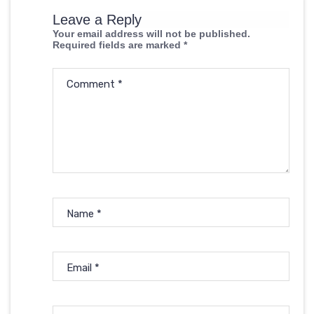
Leave a Reply
Your email address will not be published.
Required fields are marked
*
Comment
*
Name
*
Email
*