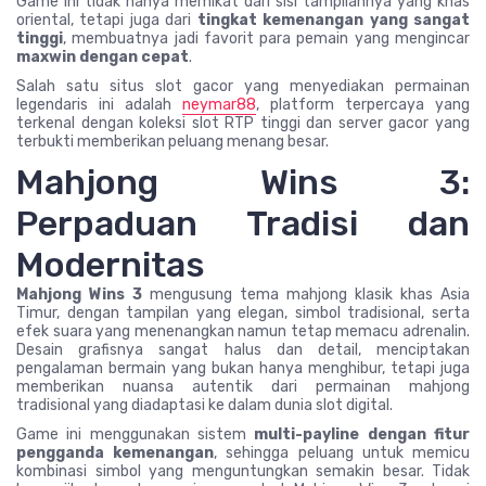
Game ini tidak hanya memikat dari sisi tampilannya yang khas
oriental, tetapi juga dari
tingkat kemenangan yang sangat
tinggi
, membuatnya jadi favorit para pemain yang mengincar
maxwin dengan cepat
.
Salah satu situs slot gacor yang menyediakan permainan
legendaris ini adalah
neymar88
, platform terpercaya yang
terkenal dengan koleksi slot RTP tinggi dan server gacor yang
terbukti memberikan peluang menang besar.
Mahjong Wins 3:
Perpaduan Tradisi dan
Modernitas
Mahjong Wins 3
mengusung tema mahjong klasik khas Asia
Timur, dengan tampilan yang elegan, simbol tradisional, serta
efek suara yang menenangkan namun tetap memacu adrenalin.
Desain grafisnya sangat halus dan detail, menciptakan
pengalaman bermain yang bukan hanya menghibur, tetapi juga
memberikan nuansa autentik dari permainan mahjong
tradisional yang diadaptasi ke dalam dunia slot digital.
Game ini menggunakan sistem
multi-payline dengan fitur
pengganda kemenangan
, sehingga peluang untuk memicu
kombinasi simbol yang menguntungkan semakin besar. Tidak