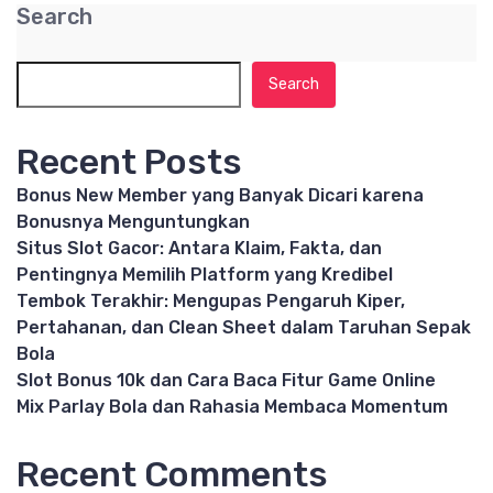
Search
Search
Recent Posts
Bonus New Member yang Banyak Dicari karena
Bonusnya Menguntungkan
Situs Slot Gacor: Antara Klaim, Fakta, dan
Pentingnya Memilih Platform yang Kredibel
Tembok Terakhir: Mengupas Pengaruh Kiper,
Pertahanan, dan Clean Sheet dalam Taruhan Sepak
Bola
Slot Bonus 10k dan Cara Baca Fitur Game Online
Mix Parlay Bola dan Rahasia Membaca Momentum
Recent Comments