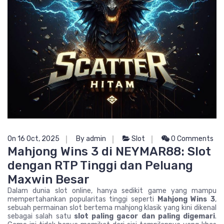
On 16 Oct, 2025
By admin
Slot
0 Comments
Mahjong Wins 3 di NEYMAR88: Slot
dengan RTP Tinggi dan Peluang
Maxwin Besar
Dalam dunia slot online, hanya sedikit game yang mampu
mempertahankan popularitas tinggi seperti
Mahjong Wins 3
,
sebuah permainan slot bertema mahjong klasik yang kini dikenal
sebagai salah satu
slot paling gacor dan paling digemari
.