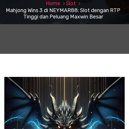
Home
Slot
Mahjong Wins 3 di NEYMAR88: Slot dengan RTP
Tinggi dan Peluang Maxwin Besar