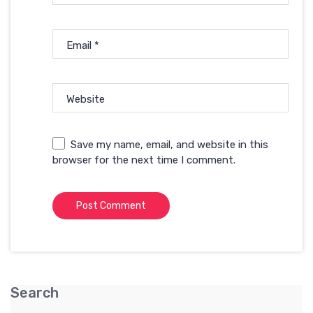
Email
*
Website
Save my name, email, and website in this
browser for the next time I comment.
Search