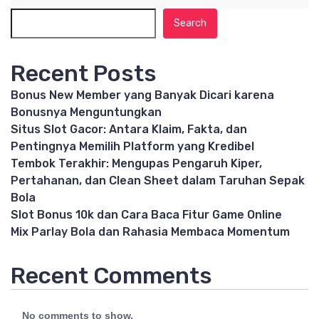
Search
Recent Posts
Bonus New Member yang Banyak Dicari karena
Bonusnya Menguntungkan
Situs Slot Gacor: Antara Klaim, Fakta, dan
Pentingnya Memilih Platform yang Kredibel
Tembok Terakhir: Mengupas Pengaruh Kiper,
Pertahanan, dan Clean Sheet dalam Taruhan Sepak
Bola
Slot Bonus 10k dan Cara Baca Fitur Game Online
Mix Parlay Bola dan Rahasia Membaca Momentum
Recent Comments
No comments to show.