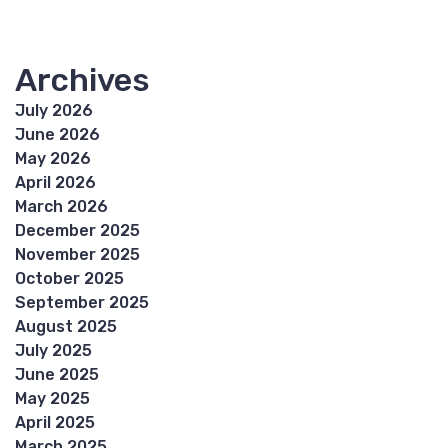
Archives
July 2026
June 2026
May 2026
April 2026
March 2026
December 2025
November 2025
October 2025
September 2025
August 2025
July 2025
June 2025
May 2025
April 2025
March 2025