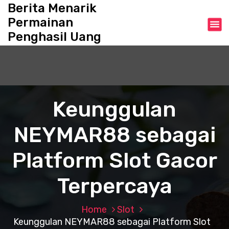
S
Berita Menarik
k
Permainan
i
Penghasil Uang
p
t
o
c
o
n
Keunggulan
t
e
NEYMAR88 sebagai
n
t
Platform Slot Gacor
Terpercaya
Home
Slot
Keunggulan NEYMAR88 sebagai Platform Slot