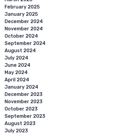
February 2025
January 2025
December 2024
November 2024
October 2024
September 2024
August 2024
July 2024
June 2024
May 2024
April 2024
January 2024
December 2023
November 2023
October 2023
September 2023
August 2023
July 2023