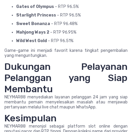
Gates of Olympus
– RTP 96.5%
Starlight Princess
– RTP 96.5%
Sweet Bonanza
– RTP 96.48%
Mahjong Ways 2
– RTP 96.95%
Wild West Gold
– RTP 96.51%
Game-game ini menjadi favorit karena tingkat pengembalian
yang menguntungkan.
Dukungan Pelayanan
Pelanggan yang Siap
Membantu
NEYMAR88 menyediakan layanan pelanggan 24 jam yang siap
membantu pemain menyelesaikan masalah atau menjawab
pertanyaan melalui live chat maupun WhatsApp.
Kesimpulan
NEYMAR88 menonjol sebagai platform slot online dengan
reputasi gacor dan RTP tinggi. Dengan koleksi game dari provider