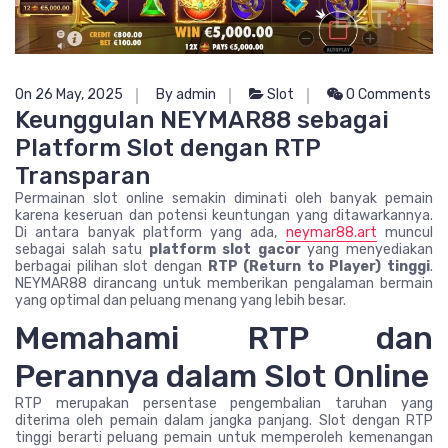
On 26 May, 2025
By admin
Slot
0 Comments
Keunggulan NEYMAR88 sebagai
Platform Slot dengan RTP
Transparan
Permainan slot online semakin diminati oleh banyak pemain
karena keseruan dan potensi keuntungan yang ditawarkannya.
Di antara banyak platform yang ada,
neymar88.art
muncul
sebagai salah satu
platform slot gacor
yang menyediakan
berbagai pilihan slot dengan
RTP (Return to Player) tinggi
.
NEYMAR88 dirancang untuk memberikan pengalaman bermain
yang optimal dan peluang menang yang lebih besar.
Memahami RTP dan
Perannya dalam Slot Online
RTP merupakan persentase pengembalian taruhan yang
diterima oleh pemain dalam jangka panjang. Slot dengan RTP
tinggi berarti peluang pemain untuk memperoleh kemenangan