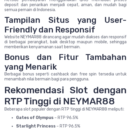
deposit dan penarikan menjadi cepat, aman, dan mudah bagi
semua pemain di Indonesia.
Tampilan Situs yang User-
Friendly dan Responsif
Website NEYMAR88 dirancang agar mudah diakses dan responsif
di berbagai perangkat, baik desktop maupun mobile, sehingga
memberikan kenyamanan saat bermain.
Bonus dan Fitur Tambahan
yang Menarik
Berbagai bonus seperti cashback dan free spin tersedia untuk
menambah nilai bermain bagi para pengguna.
Rekomendasi Slot dengan
RTP Tinggi di NEYMAR88
Beberapa slot populer dengan RTP tinggi di NEYMAR88 meliputi:
Gates of Olympus
– RTP 96.5%
Starlight Princess
– RTP 96.5%