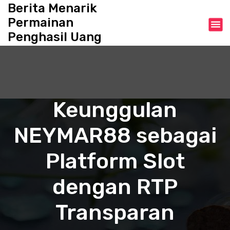
S
Berita Menarik
k
Permainan
i
Penghasil Uang
p
t
o
c
o
n
Keunggulan
t
e
NEYMAR88 sebagai
n
t
Platform Slot
dengan RTP
Transparan