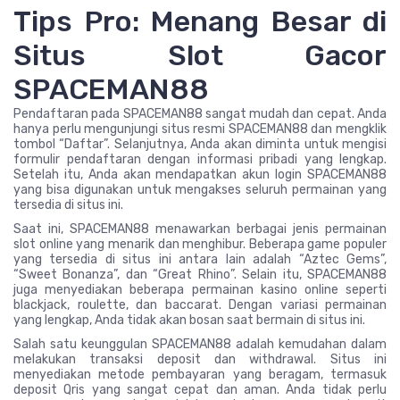
Tips Pro: Menang Besar di
Situs Slot Gacor
SPACEMAN88
Pendaftaran pada SPACEMAN88 sangat mudah dan cepat. Anda
hanya perlu mengunjungi situs resmi SPACEMAN88 dan mengklik
tombol “Daftar”. Selanjutnya, Anda akan diminta untuk mengisi
formulir pendaftaran dengan informasi pribadi yang lengkap.
Setelah itu, Anda akan mendapatkan akun login SPACEMAN88
yang bisa digunakan untuk mengakses seluruh permainan yang
tersedia di situs ini.
Saat ini, SPACEMAN88 menawarkan berbagai jenis permainan
slot online yang menarik dan menghibur. Beberapa game populer
yang tersedia di situs ini antara lain adalah “Aztec Gems”,
“Sweet Bonanza”, dan “Great Rhino”. Selain itu, SPACEMAN88
juga menyediakan beberapa permainan kasino online seperti
blackjack, roulette, dan baccarat. Dengan variasi permainan
yang lengkap, Anda tidak akan bosan saat bermain di situs ini.
Salah satu keunggulan SPACEMAN88 adalah kemudahan dalam
melakukan transaksi deposit dan withdrawal. Situs ini
menyediakan metode pembayaran yang beragam, termasuk
deposit Qris yang sangat cepat dan aman. Anda tidak perlu