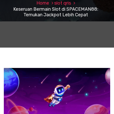
Home
slot qris
Keseruan Bermain Slot di SPACEMAN88:
Temukan Jackpot Lebih Cepat