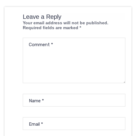
Leave a Reply
Your email address will not be published.
Required fields are marked
*
Comment
*
Name
*
Email
*