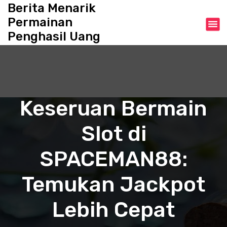
S
Berita Menarik
k
Permainan
i
Penghasil Uang
p
t
o
c
o
n
Keseruan Bermain
t
e
Slot di
n
t
SPACEMAN88:
Temukan Jackpot
Lebih Cepat