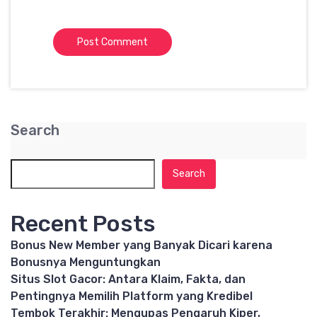
Search
Search
Recent Posts
Bonus New Member yang Banyak Dicari karena
Bonusnya Menguntungkan
Situs Slot Gacor: Antara Klaim, Fakta, dan
Pentingnya Memilih Platform yang Kredibel
Tembok Terakhir: Mengupas Pengaruh Kiper,