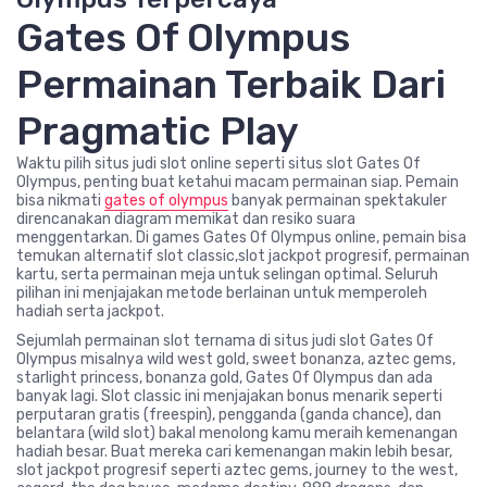
Gates Of Olympus
Permainan Terbaik Dari
Pragmatic Play
Waktu pilih situs judi slot online seperti situs slot Gates Of
Olympus, penting buat ketahui macam permainan siap. Pemain
bisa nikmati
gates of olympus
banyak permainan spektakuler
direncanakan diagram memikat dan resiko suara
menggentarkan. Di games Gates Of Olympus online, pemain bisa
temukan alternatif slot classic,slot jackpot progresif, permainan
kartu, serta permainan meja untuk selingan optimal. Seluruh
pilihan ini menjajakan metode berlainan untuk memperoleh
hadiah serta jackpot.
Sejumlah permainan slot ternama di situs judi slot Gates Of
Olympus misalnya wild west gold, sweet bonanza, aztec gems,
starlight princess, bonanza gold, Gates Of Olympus dan ada
banyak lagi. Slot classic ini menjajakan bonus menarik seperti
perputaran gratis (freespin), pengganda (ganda chance), dan
belantara (wild slot) bakal menolong kamu meraih kemenangan
hadiah besar. Buat mereka cari kemenangan makin lebih besar,
slot jackpot progresif seperti aztec gems, journey to the west,