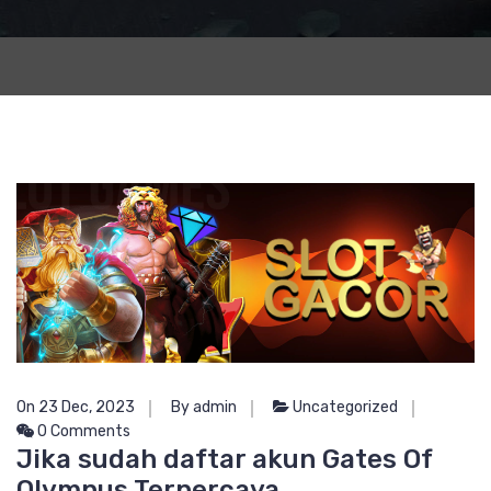
On 23 Dec, 2023
By admin
Uncategorized
0 Comments
Jika sudah daftar akun Gates Of
Olympus Terpercaya