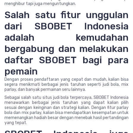
menghibur tapi juga menguntungkan.
Salah satu fitur unggulan
dari SBOBET Indonesia
adalah kemudahan
bergabung dan melakukan
daftar SBOBET bagi para
pemain
Dengan proses pendaftaran yang cepat dan mudah, kalian bisa
segera menikmati berbagai jenis taruhan seperti judi bola, mix
parlay, dan banyak permainan seru lainnya.
Sebagai salah satu situs judi bola terpercaya, SBOBET Indonesia
menawarkan berbagai jenis taruhan yang dapat kalian pilih
sesuai dengan keinginan dan strategi kalian. Dengan fitur parlay
bola dan mix parlay, kalian bisa mendapatkan kesempatan untuk
memenangkan hadiah besar dengan menebak hasil pertandingan
yang tepat.