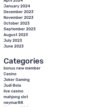
April 2024
January 2024
December 2023
November 2023
October 2023
September 2023
August 2023
July 2023
June 2023
Categories
bonus new member
Casino
Joker Gaming
Judi Bola
live casino
mahjong slot
neymar88