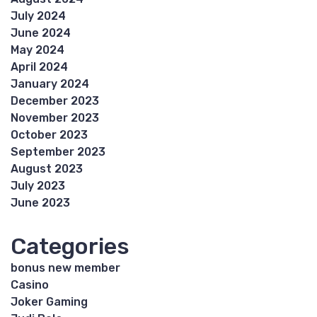
July 2024
June 2024
May 2024
April 2024
January 2024
December 2023
November 2023
October 2023
September 2023
August 2023
July 2023
June 2023
Categories
bonus new member
Casino
Joker Gaming