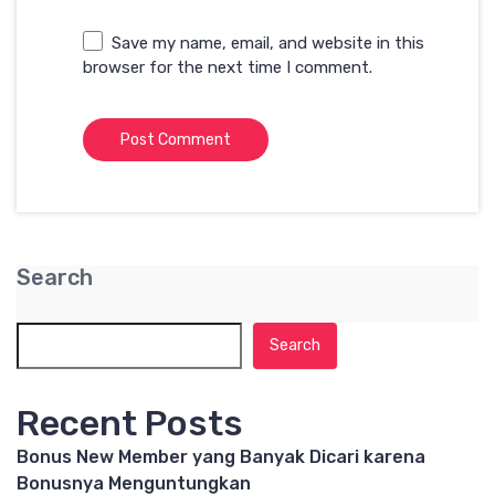
Save my name, email, and website in this
browser for the next time I comment.
Search
Search
Recent Posts
Bonus New Member yang Banyak Dicari karena
Bonusnya Menguntungkan