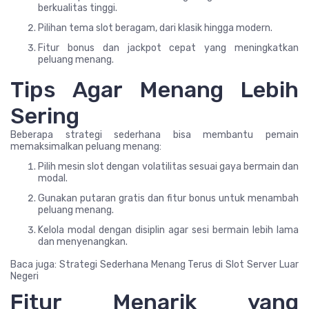
berkualitas tinggi.
Pilihan tema slot beragam, dari klasik hingga modern.
Fitur bonus dan jackpot cepat yang meningkatkan
peluang menang.
Tips Agar Menang Lebih
Sering
Beberapa strategi sederhana bisa membantu pemain
memaksimalkan peluang menang:
Pilih mesin slot dengan volatilitas sesuai gaya bermain dan
modal.
Gunakan putaran gratis dan fitur bonus untuk menambah
peluang menang.
Kelola modal dengan disiplin agar sesi bermain lebih lama
dan menyenangkan.
Baca juga: Strategi Sederhana Menang Terus di Slot Server Luar
Negeri
Fitur Menarik yang