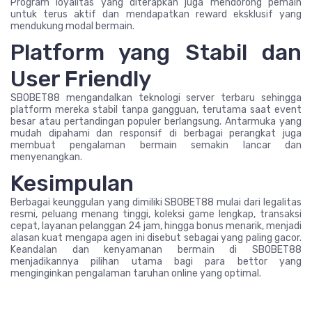
Program loyalitas yang diterapkan juga mendorong pemain
untuk terus aktif dan mendapatkan reward eksklusif yang
mendukung modal bermain.
Platform yang Stabil dan
User Friendly
SBOBET88 mengandalkan teknologi server terbaru sehingga
platform mereka stabil tanpa gangguan, terutama saat event
besar atau pertandingan populer berlangsung. Antarmuka yang
mudah dipahami dan responsif di berbagai perangkat juga
membuat pengalaman bermain semakin lancar dan
menyenangkan.
Kesimpulan
Berbagai keunggulan yang dimiliki SBOBET88 mulai dari legalitas
resmi, peluang menang tinggi, koleksi game lengkap, transaksi
cepat, layanan pelanggan 24 jam, hingga bonus menarik, menjadi
alasan kuat mengapa agen ini disebut sebagai yang paling gacor.
Keandalan dan kenyamanan bermain di SBOBET88
menjadikannya pilihan utama bagi para bettor yang
menginginkan pengalaman taruhan online yang optimal.