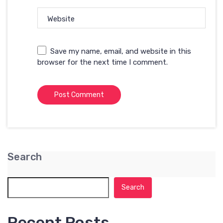
Website
Save my name, email, and website in this
browser for the next time I comment.
Search
Search
Recent Posts