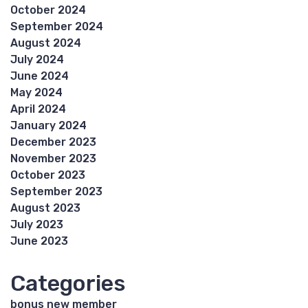
October 2024
September 2024
August 2024
July 2024
June 2024
May 2024
April 2024
January 2024
December 2023
November 2023
October 2023
September 2023
August 2023
July 2023
June 2023
Categories
bonus new member