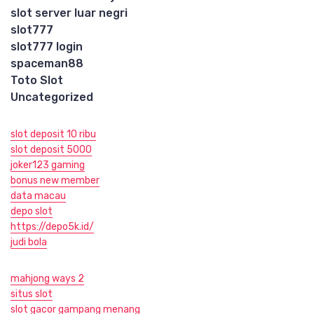
slot server luar negri
slot777
slot777 login
spaceman88
Toto Slot
Uncategorized
slot deposit 10 ribu
slot deposit 5000
joker123 gaming
bonus new member
data macau
depo slot
https://depo5k.id/
judi bola
mahjong ways 2
situs slot
slot gacor gampang menang