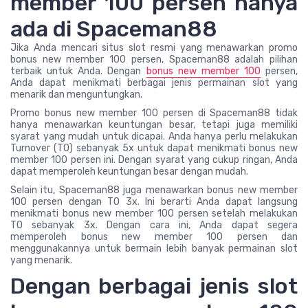
member 100 persen hanya
ada di Spaceman88
Jika Anda mencari situs slot resmi yang menawarkan promo
bonus new member 100 persen, Spaceman88 adalah pilihan
terbaik untuk Anda. Dengan
bonus new member 100
persen,
Anda dapat menikmati berbagai jenis permainan slot yang
menarik dan menguntungkan.
Promo bonus new member 100 persen di Spaceman88 tidak
hanya menawarkan keuntungan besar, tetapi juga memiliki
syarat yang mudah untuk dicapai. Anda hanya perlu melakukan
Turnover (TO) sebanyak 5x untuk dapat menikmati bonus new
member 100 persen ini. Dengan syarat yang cukup ringan, Anda
dapat memperoleh keuntungan besar dengan mudah.
Selain itu, Spaceman88 juga menawarkan bonus new member
100 persen dengan TO 3x. Ini berarti Anda dapat langsung
menikmati bonus new member 100 persen setelah melakukan
TO sebanyak 3x. Dengan cara ini, Anda dapat segera
memperoleh bonus new member 100 persen dan
menggunakannya untuk bermain lebih banyak permainan slot
yang menarik.
Dengan berbagai jenis slot