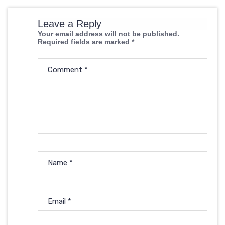
Leave a Reply
Your email address will not be published.
Required fields are marked
*
Comment
*
Name
*
Email
*