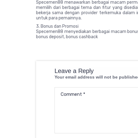
Specemen88 menawarkan berbagai macam permaina
memilih dari berbagai tema dan fitur yang disedi
bekerja sama dengan provider terkemuka dalam in
untuk para pemainnya.
3. Bonus dan Promosi
Specemen88 menyediakan berbagai macam bonus d
bonus deposit, bonus cashback
Leave a Reply
Your email address will not be publishe
Comment
*