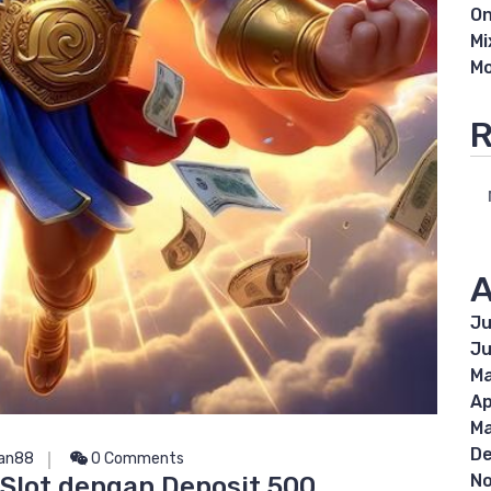
On
Mi
M
R
A
Ju
Ju
Ma
Ap
Ma
D
an88
0 Comments
N
Slot dengan Deposit 500