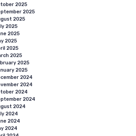
tober 2025
eptember 2025
gust 2025
ly 2025
ne 2025
y 2025
ril 2025
rch 2025
bruary 2025
nuary 2025
ecember 2024
ovember 2024
tober 2024
eptember 2024
gust 2024
ly 2024
ne 2024
y 2024
ril 2024