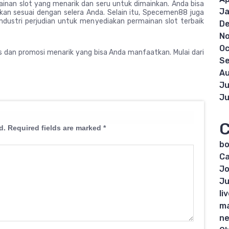
n slot yang menarik dan seru untuk dimainkan. Anda bisa
Ja
akan sesuai dengan selera Anda. Selain itu, Specemen88 juga
dustri perjudian untuk menyediakan permainan slot terbaik
D
N
Oc
an promosi menarik yang bisa Anda manfaatkan. Mulai dari
S
Au
Ju
Ju
C
d.
Required fields are marked
*
b
Ca
Jo
Ju
li
ma
n