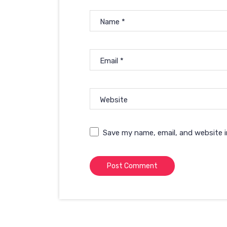
Name
*
Email
*
Website
Save my name, email, and website i