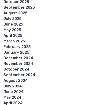
October 2025
September 2025
August 2025
July 2025
June 2025
May 2025
April 2025
March 2025
February 2025
January 2025
December 2024
November 2024
October 2024
September 2024
August 2024
July 2024
June 2024
May 2024
April 2024