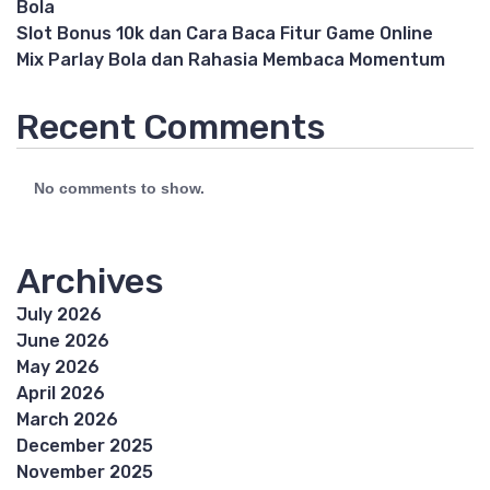
Bola
Slot Bonus 10k dan Cara Baca Fitur Game Online
Mix Parlay Bola dan Rahasia Membaca Momentum
Recent Comments
No comments to show.
Archives
July 2026
June 2026
May 2026
April 2026
March 2026
December 2025
November 2025