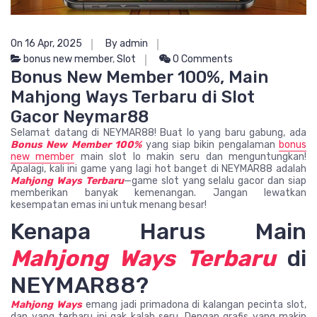
On 16 Apr, 2025
By admin
bonus new member
,
Slot
0 Comments
Bonus New Member 100%, Main
Mahjong Ways Terbaru di Slot
Gacor Neymar88
Selamat datang di NEYMAR88! Buat lo yang baru gabung, ada
Bonus New Member 100%
yang siap bikin pengalaman
bonus
new member
main slot lo makin seru dan menguntungkan!
Apalagi, kali ini game yang lagi hot banget di NEYMAR88 adalah
Mahjong Ways Terbaru
—game slot yang selalu gacor dan siap
memberikan banyak kemenangan. Jangan lewatkan
kesempatan emas ini untuk menang besar!
Kenapa Harus Main
Mahjong Ways Terbaru
di
NEYMAR88?
Mahjong Ways
emang jadi primadona di kalangan pecinta slot,
dan yang terbaru ini gak kalah seru. Dengan grafis yang makin