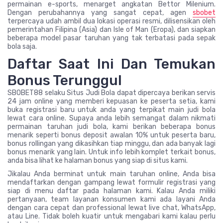
permainan e-sports, menarget angkatan Bettor Milenium.
Dengan perubahannya yang sangat cepat, agen
sbobet
terpercaya udah ambil dua lokasi operasi resmi, dilisensikan oleh
pemerintahan Filipina (Asia) dan Isle of Man (Eropa), dan siapkan
beberapa model pasar taruhan yang tak terbatasi pada sepak
bola saja.
Daftar Saat Ini Dan Temukan
Bonus Terunggul
SBOBET88 selaku Situs Judi Bola dapat dipercaya berikan servis
24 jam online yang memberi kepuasan ke peserta setia, kami
buka registrasi baru untuk anda yang terpikat main judi bola
lewat cara online. Supaya anda lebih semangat dalam nikmati
permainan taruhan judi bola, kami berikan beberapa bonus
menarik seperti bonus deposit awalan 10% untuk peserta baru,
bonus rollingan yang dikasihkan tiap minggu, dan ada banyak lagi
bonus menarik yang lain. Untuk info lebih komplet terkait bonus,
anda bisa lihat ke halaman bonus yang siap di situs kami.
Jikalau Anda berminat untuk main taruhan online, Anda bisa
mendaftarkan dengan gampang lewat formulir registrasi yang
siap di menu daftar pada halaman kami. Kalau Anda miliki
pertanyaan, team layanan konsumen kami ada layani Anda
dengan cara cepat dan professional lewat live chat, WhatsApp,
atau Line. Tidak boleh kuatir untuk mengabari kami kalau perlu