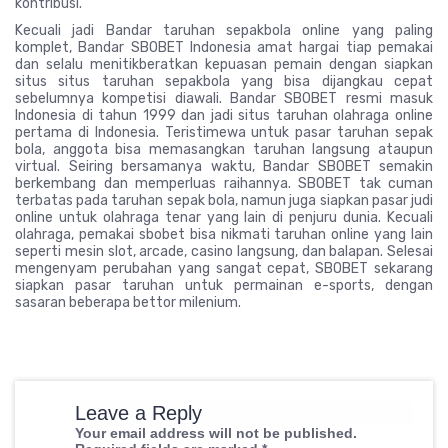
kontribusi.
Kecuali jadi Bandar taruhan sepakbola online yang paling
komplet, Bandar SBOBET Indonesia amat hargai tiap pemakai
dan selalu menitikberatkan kepuasan pemain dengan siapkan
situs situs taruhan sepakbola yang bisa dijangkau cepat
sebelumnya kompetisi diawali. Bandar SBOBET resmi masuk
Indonesia di tahun 1999 dan jadi situs taruhan olahraga online
pertama di Indonesia. Teristimewa untuk pasar taruhan sepak
bola, anggota bisa memasangkan taruhan langsung ataupun
virtual. Seiring bersamanya waktu, Bandar SBOBET semakin
berkembang dan memperluas raihannya. SBOBET tak cuman
terbatas pada taruhan sepak bola, namun juga siapkan pasar judi
online untuk olahraga tenar yang lain di penjuru dunia. Kecuali
olahraga, pemakai sbobet bisa nikmati taruhan online yang lain
seperti mesin slot, arcade, casino langsung, dan balapan. Selesai
mengenyam perubahan yang sangat cepat, SBOBET sekarang
siapkan pasar taruhan untuk permainan e-sports, dengan
sasaran beberapa bettor milenium.
Leave a Reply
Your email address will not be published.