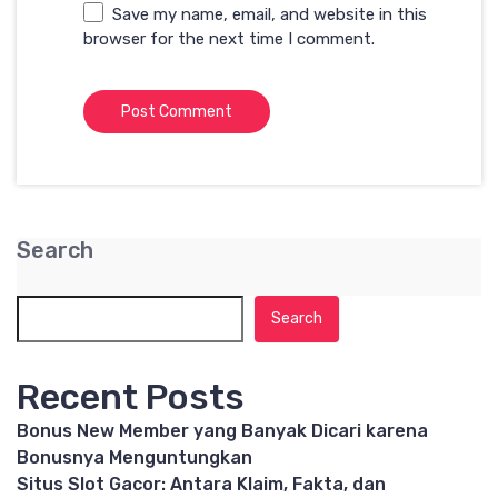
Save my name, email, and website in this
browser for the next time I comment.
Search
Search
Recent Posts
Bonus New Member yang Banyak Dicari karena
Bonusnya Menguntungkan
Situs Slot Gacor: Antara Klaim, Fakta, dan