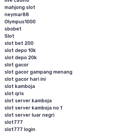
live casino
mahjong slot
neymar88
Olympus1000
sbobet
Slot
slot bet 200
slot depo 10k
slot depo 20k
slot gacor
slot gacor gampang menang
slot gacor hari ini
slot kamboja
slot qris
slot server kamboja
slot server kamboja no 1
slot server luar negri
slot777
slot777 login