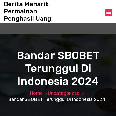
S
Berita Menarik
k
Permainan
i
Penghasil Uang
p
t
o
c
o
n
Bandar SBOBET
t
e
Terunggul Di
n
t
Indonesia 2024
Home
Uncategorized
Bandar SBOBET Terunggul Di Indonesia 2024