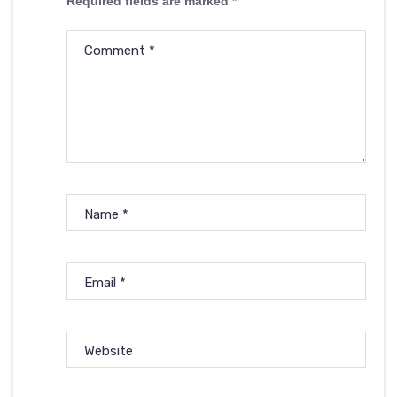
Required fields are marked
*
Comment
*
Name
*
Email
*
Website