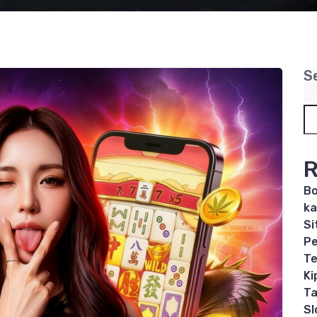
S
R
Bo
ka
Si
Pe
Te
Ki
Ta
Sl