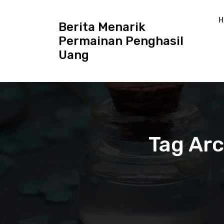
S
k
H
Berita Menarik
i
p
Permainan Penghasil
t
Uang
o
c
o
n
t
e
n
Tag Arc
t