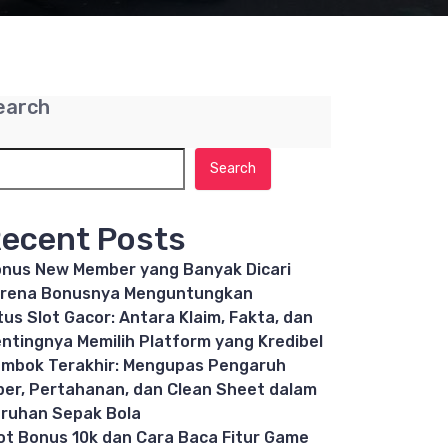
earch
Search
ecent Posts
nus New Member yang Banyak Dicari
rena Bonusnya Menguntungkan
tus Slot Gacor: Antara Klaim, Fakta, dan
ntingnya Memilih Platform yang Kredibel
mbok Terakhir: Mengupas Pengaruh
per, Pertahanan, dan Clean Sheet dalam
ruhan Sepak Bola
ot Bonus 10k dan Cara Baca Fitur Game