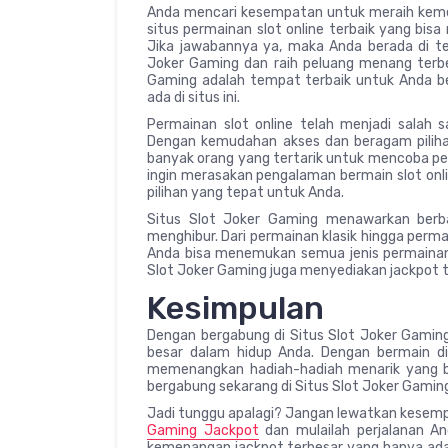
Anda mencari kesempatan untuk meraih kem
situs permainan slot online terbaik yang bi
Jika jawabannya ya, maka Anda berada di te
Joker Gaming dan raih peluang menang terb
Gaming adalah tempat terbaik untuk Anda 
ada di situs ini.
Permainan slot online telah menjadi salah sa
Dengan kemudahan akses dan beragam pilihan
banyak orang yang tertarik untuk mencoba per
ingin merasakan pengalaman bermain slot onli
pilihan yang tepat untuk Anda.
Situs Slot Joker Gaming menawarkan berb
menghibur. Dari permainan klasik hingga perma
Anda bisa menemukan semua jenis permainan sl
Slot Joker Gaming juga menyediakan jackpot
Kesimpulan
Dengan bergabung di Situs Slot Joker Gami
besar dalam hidup Anda. Dengan bermain di
memenangkan hadiah-hadiah menarik yang bi
bergabung sekarang di Situs Slot Joker Gamin
Jadi tunggu apalagi? Jangan lewatkan kesemp
Gaming Jackpot
dan mulailah perjalanan A
kemenangan jackpot terbesar yang hanya ada d