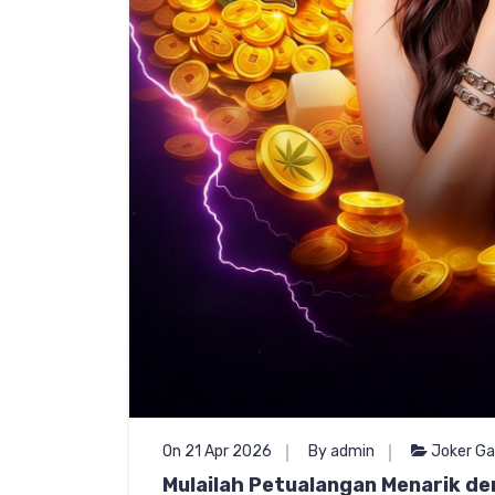
On 21 Apr 2026
By admin
Joker G
Mulailah Petualangan Menarik de