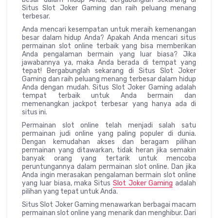
Situs Slot Joker Gaming dan raih peluang menang
terbesar.
Anda mencari kesempatan untuk meraih kemenangan
besar dalam hidup Anda? Apakah Anda mencari situs
permainan slot online terbaik yang bisa memberikan
Anda pengalaman bermain yang luar biasa? Jika
jawabannya ya, maka Anda berada di tempat yang
tepat! Bergabunglah sekarang di Situs Slot Joker
Gaming dan raih peluang menang terbesar dalam hidup
Anda dengan mudah. Situs Slot Joker Gaming adalah
tempat terbaik untuk Anda bermain dan
memenangkan jackpot terbesar yang hanya ada di
situs ini.
Permainan slot online telah menjadi salah satu
permainan judi online yang paling populer di dunia.
Dengan kemudahan akses dan beragam pilihan
permainan yang ditawarkan, tidak heran jika semakin
banyak orang yang tertarik untuk mencoba
peruntungannya dalam permainan slot online. Dan jika
Anda ingin merasakan pengalaman bermain slot online
yang luar biasa, maka Situs
Slot Joker Gaming
adalah
pilihan yang tepat untuk Anda.
Situs Slot Joker Gaming menawarkan berbagai macam
permainan slot online yang menarik dan menghibur. Dari