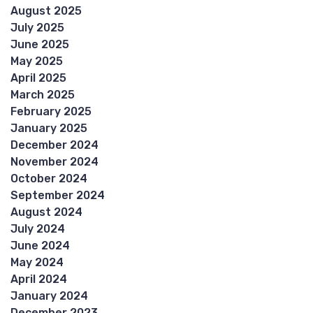
August 2025
July 2025
June 2025
May 2025
April 2025
March 2025
February 2025
January 2025
December 2024
November 2024
October 2024
September 2024
August 2024
July 2024
June 2024
May 2024
April 2024
January 2024
December 2023