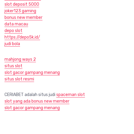
slot deposit 5000
joker123 gaming
bonus new member
data macau
depo slot
https://depo5k.id/
judi bola
mahjong ways 2
situs slot
slot gacor gampang menang
situs slot resmi
CERIABET adalah situs judi
spaceman slot
slot yang ada bonus new member
slot gacor gampang menang