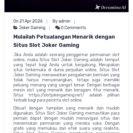
On 21 Apr 2026
By admin
Joker Gaming
0 Comments
Mulailah Petualangan Menarik dengan
Situs Slot Joker Gaming
Jika Anda adalah seorang penggemar permainan slot
online, maka Situs Slot Joker Gaming adalah tempat
yang tepat bagi Anda untuk bergabung. Merupakan
situs terkemuka di dunia perjudian online, Situs Slot
Joker Gaming menawarkan pengalaman bermain yang
tidak hanya menyenangkan, tetapi juga memiliki
peluang menang yang sangat besar. Dengan berbagai
mesin slot yang menarik dan beragam fitur menarik,
Situs https://slotjokergaming.net/ adalah pilihan
terbaik bagi para pecinta slot online.
Dibuat dengan tampilan yang menarik dan mudah
digunakan, Situs Slot Joker Gaming memastikan para
pemain dapat dengan mudah menavigasi situs dan
menemukan permainan yang mereka suka. Dengan
grafis yang memukau dan efek suara yang realistis,