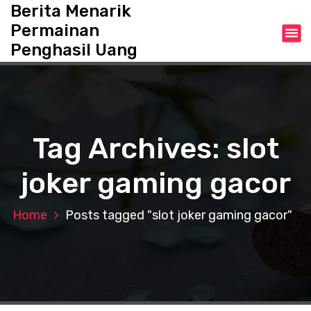
S
Berita Menarik
k
Permainan
i
Penghasil Uang
p
t
o
c
o
n
Tag Archives: slot
t
e
joker gaming gacor
n
t
Home
Posts tagged "slot joker gaming gacor"