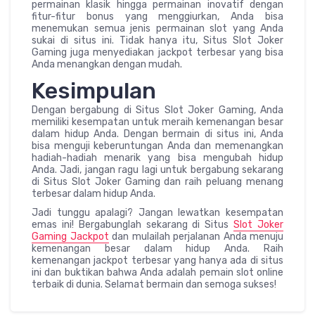
permainan klasik hingga permainan inovatif dengan
fitur-fitur bonus yang menggiurkan, Anda bisa
menemukan semua jenis permainan slot yang Anda
sukai di situs ini. Tidak hanya itu, Situs Slot Joker
Gaming juga menyediakan jackpot terbesar yang bisa
Anda menangkan dengan mudah.
Kesimpulan
Dengan bergabung di Situs Slot Joker Gaming, Anda
memiliki kesempatan untuk meraih kemenangan besar
dalam hidup Anda. Dengan bermain di situs ini, Anda
bisa menguji keberuntungan Anda dan memenangkan
hadiah-hadiah menarik yang bisa mengubah hidup
Anda. Jadi, jangan ragu lagi untuk bergabung sekarang
di Situs Slot Joker Gaming dan raih peluang menang
terbesar dalam hidup Anda.
Jadi tunggu apalagi? Jangan lewatkan kesempatan
emas ini! Bergabunglah sekarang di Situs
Slot Joker
Gaming Jackpot
dan mulailah perjalanan Anda menuju
kemenangan besar dalam hidup Anda. Raih
kemenangan jackpot terbesar yang hanya ada di situs
ini dan buktikan bahwa Anda adalah pemain slot online
terbaik di dunia. Selamat bermain dan semoga sukses!