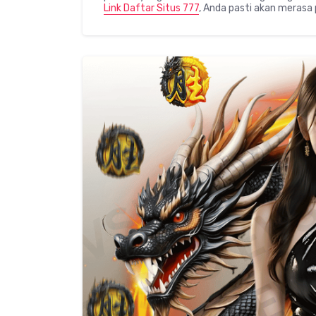
Link Daftar Situs 777
, Anda pasti akan merasa 