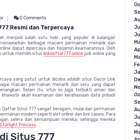
Oc
S
or
0 Comments
Au
Ju
 777 Resmi dan Terpercaya
Ju
lah menjadi salah satu hobi yang populer di kalangan
Ma
ng menawarkan berbagai macam permainan menarik dan
online dapat dipercaya dan terjamin keamanannya. Oleh
Ap
ne untuk memilih situs
linkdaftar777.online
judi online yang
Ma
Fe
Ja
D
percaya yang patut untuk dicoba adalah situs Gacor Link
erbagai macam permainan menarik dan seru yang dapat
N
angkan. Selain itu, situs ini juga terbukti aman dan
Oc
u khawatir akan keamanan dan kerahasiaan data pribadi
S
k Daftar Situs 777 sangat beragam, mulai dari permainan
Au
permainan modern seperti slot online dan live casino. Para
Ju
engan selera dan kemampuan mereka, sehingga mereka
Ju
Starlight Princess
.
Ma
di Situs 777
Ap