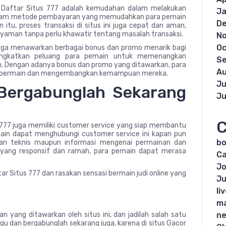
nk Daftar Situs 777 adalah kemudahan dalam melakukan
Ja
 macam metode pembayaran yang memudahkan para pemain
D
 itu, proses transaksi di situs ini juga cepat dan aman,
yaman tanpa perlu khawatir tentang masalah transaksi.
N
Oc
7 juga menawarkan berbagai bonus dan promo menarik bagi
ingkatkan peluang para pemain untuk memenangkan
S
. Dengan adanya bonus dan promo yang ditawarkan, para
Au
uk bermain dan mengembangkan kemampuan mereka.
Ju
Bergabunglah Sekarang
Ju
C
us 777 juga memiliki customer service yang siap membantu
ain dapat menghubungi customer service ini kapan pun
b
uan teknis maupun informasi mengenai permainan dan
 yang responsif dan ramah, para pemain dapat merasa
Ca
Jo
ar Situs 777 dan rasakan sensasi bermain judi online yang
Ju
li
ma
n
yang ditawarkan oleh situs ini, dan jadilah salah satu
u dan bergabunglah sekarang juga, karena di situs Gacor