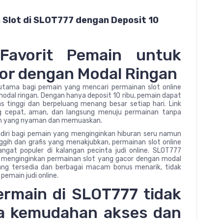
 Slot di SLOT777 dengan Deposit 10
 Favorit Pemain untuk
or dengan Modal Ringan
 utama bagi pemain yang mencari permainan slot online
al ringan. Dengan hanya deposit 10 ribu, pemain dapat
s tinggi dan berpeluang menang besar setiap hari. Link
 cepat, aman, dan langsung menuju permainan tanpa
n yang nyaman dan memuaskan.
endiri bagi pemain yang menginginkan hiburan seru namun
ih dan grafis yang menakjubkan, permainan slot online
ngat populer di kalangan pecinta judi online. SLOT777
g menginginkan permainan slot yang gacor dengan modal
ang tersedia dan berbagai macam bonus menarik, tidak
pemain judi online.
ermain di SLOT777 tidak
da kemudahan akses dan