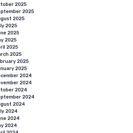
tober 2025
eptember 2025
gust 2025
ly 2025
ne 2025
y 2025
ril 2025
rch 2025
bruary 2025
nuary 2025
ecember 2024
ovember 2024
tober 2024
eptember 2024
gust 2024
ly 2024
ne 2024
y 2024
ril 2024