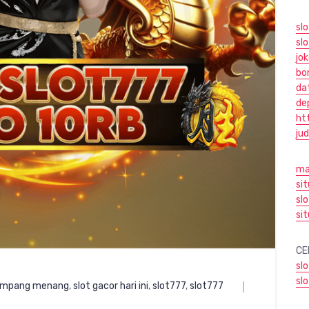
slo
sl
jo
bo
da
de
ht
jud
ma
sit
sl
sit
CE
sl
sl
gampang menang
,
slot gacor hari ini
,
slot777
,
slot777