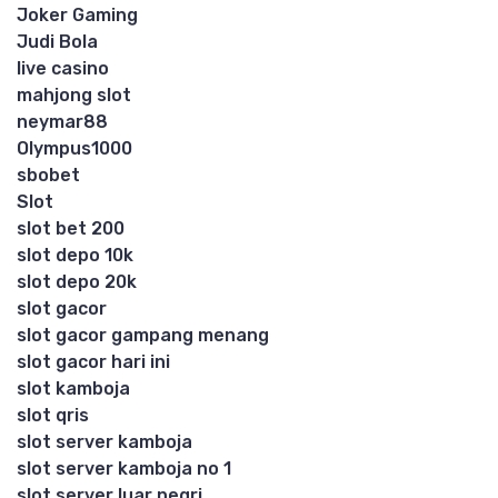
Joker Gaming
Judi Bola
live casino
mahjong slot
neymar88
Olympus1000
sbobet
Slot
slot bet 200
slot depo 10k
slot depo 20k
slot gacor
slot gacor gampang menang
slot gacor hari ini
slot kamboja
slot qris
slot server kamboja
slot server kamboja no 1
slot server luar negri