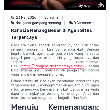
On 23 Mar 2026
By admin
slot gacor gampang menang
0 Comments
Rahasia Menang Besar di Agen Situs
Terpercaya
Pada era digital seperti sekarang ini, perjudian online
semakin populer di kalangan masyarakat. Dengan
begitu banyak agen situs judi online yang tersedia,
sangat penting untuk memilih yang terpercaya dan
terjamin keamanannya.
Link
https://linkagensitusterpercaya.online/
adalah
kunci utama untuk memastikan pengalaman berjudi
yang lancar dan menguntungkan.
Dalam artikel ini, kita akan membahas beberapa tips
terpercaya untuk mengoptimalkan peluang di link agen
situs terpercaya. Dengan mengikuti panduan ini, Anda
dapat meningkatkan peluang kemenangan Anda dan
memaksimalkan pengalaman berjudi online Anda.
Menuju Kemenangan: