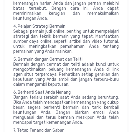
kemenangan harian Anda dan jangan pernah melebihi
batas tersebut. Dengan cara ini, Anda dapat
meminimalkan kerugian dan memaksimalkan
keuntungan Anda.
4. Pelajari Strategi Bermain
Sebagai pemain judi online, penting untuk mempelajari
strategi dan teknik bermain yang tepat. Manfaatkan
sumber daya online, seperti artikel dan video tutorial,
untuk meningkatkan pemahaman Anda tentang
permainan yang Anda mainkan.
5. Bermain dengan Cermat dan Teliti
Bermain dengan cermat dan teliti adalah kunci untuk
mengoptimalkan peluang kemenangan Anda di link
agen situs terpercaya. Perhatikan setiap gerakan dan
keputusan yang Anda ambil dan jangan terburu-buru
dalam mengambil keputusan.
6. Berhenti Saat Anda Menang
Jangan terlalu serakah saat Anda sedang beruntung.
Jika Anda telah mendapatkan kemenangan yang cukup
besar, segera berhenti bermain dan tarik kembali
keuntungan Anda. Jangan biarkan emosi Anda
menguasai dan terus bermain meskipun Anda telah
mencapai target kemenangan Anda.
7. Tetap Tenang dan Sabar