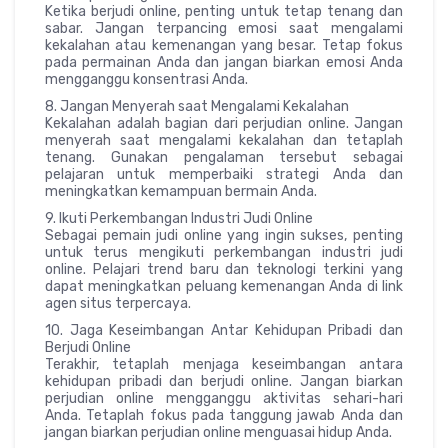
Ketika berjudi online, penting untuk tetap tenang dan
sabar. Jangan terpancing emosi saat mengalami
kekalahan atau kemenangan yang besar. Tetap fokus
pada permainan Anda dan jangan biarkan emosi Anda
mengganggu konsentrasi Anda.
8. Jangan Menyerah saat Mengalami Kekalahan
Kekalahan adalah bagian dari perjudian online. Jangan
menyerah saat mengalami kekalahan dan tetaplah
tenang. Gunakan pengalaman tersebut sebagai
pelajaran untuk memperbaiki strategi Anda dan
meningkatkan kemampuan bermain Anda.
9. Ikuti Perkembangan Industri Judi Online
Sebagai pemain judi online yang ingin sukses, penting
untuk terus mengikuti perkembangan industri judi
online. Pelajari trend baru dan teknologi terkini yang
dapat meningkatkan peluang kemenangan Anda di link
agen situs terpercaya.
10. Jaga Keseimbangan Antar Kehidupan Pribadi dan
Berjudi Online
Terakhir, tetaplah menjaga keseimbangan antara
kehidupan pribadi dan berjudi online. Jangan biarkan
perjudian online mengganggu aktivitas sehari-hari
Anda. Tetaplah fokus pada tanggung jawab Anda dan
jangan biarkan perjudian online menguasai hidup Anda.