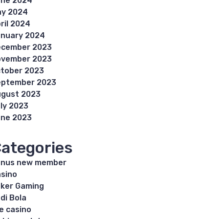
ne 2024
y 2024
ril 2024
nuary 2024
ecember 2023
ovember 2023
tober 2023
eptember 2023
gust 2023
ly 2023
ne 2023
ategories
onus new member
sino
ker Gaming
di Bola
ve casino