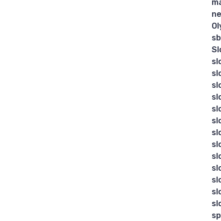
ma
n
Ol
sb
Sl
sl
sl
sl
sl
sl
sl
sl
sl
sl
sl
sl
sl
sl
s