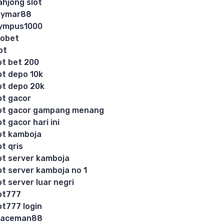
hjong slot
eymar88
ympus1000
obet
ot
ot bet 200
ot depo 10k
ot depo 20k
ot gacor
ot gacor gampang menang
ot gacor hari ini
ot kamboja
ot qris
ot server kamboja
ot server kamboja no 1
ot server luar negri
ot777
ot777 login
paceman88