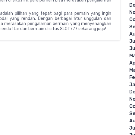
in di situs ini, para pemain bisa merasakan pengalaman
D
N
adalah pilihan yang tepat bagi para pemain yang ingin
al yang rendah. Dengan berbagai fitur unggulan dan
Oc
bisa merasakan pengalaman bermain yang menyenangkan
S
endaftar dan bermain di situs SLOT777 sekarang juga!
Au
Ju
Ju
Ma
Ap
Ma
Fe
Ja
D
N
Oc
S
Au
Ju