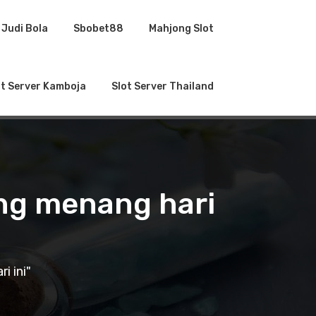
 Judi Bola
Sbobet88
Mahjong Slot
ot Server Kamboja
Slot Server Thailand
ang menang hari
i ini"