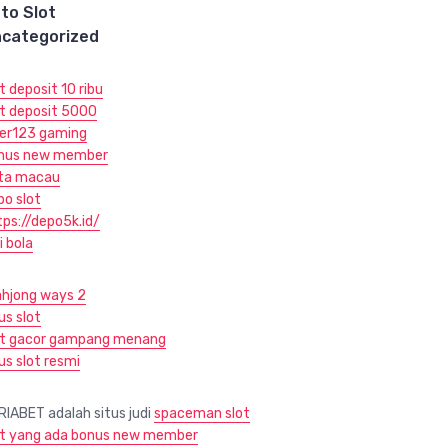
to Slot
categorized
t deposit 10 ribu
ot deposit 5000
ker123 gaming
nus new member
ta macau
po slot
tps://depo5k.id/
i bola
hjong ways 2
us slot
ot gacor gampang menang
us slot resmi
RIABET adalah situs judi
spaceman slot
ot yang ada bonus new member