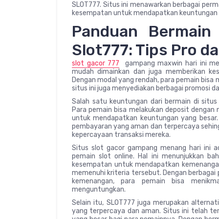
SLOT777. Situs ini menawarkan berbagai perm
kesempatan untuk mendapatkan keuntungan y
Panduan Bermain S
Slot777: Tips Pro dar
slot gacor 777
gampang maxwin hari ini merup
mudah dimainkan dan juga memberikan ke
Dengan modal yang rendah, para pemain bisa m
situs ini juga menyediakan berbagai promosi 
Salah satu keuntungan dari bermain di sit
Para pemain bisa melakukan deposit dengan 
untuk mendapatkan keuntungan yang besar. S
pembayaran yang aman dan terpercaya sehing
kepercayaan transaksi mereka.
Situs slot gacor gampang menang hari ini a
pemain slot online. Hal ini menunjukkan b
kesempatan untuk mendapatkan kemenangan 
memenuhi kriteria tersebut. Dengan berbaga
kemenangan, para pemain bisa menikm
menguntungkan.
Selain itu, SLOT777 juga merupakan alternati
yang terpercaya dan aman. Situs ini telah t