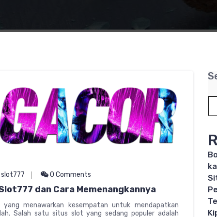
S
R
Bo
ka
,
slot777
0 Comments
Si
k Slot777 dan Cara Memenangkannya
Pe
Te
line yang menawarkan kesempatan untuk mendapatkan
Ki
h. Salah satu situs slot yang sedang populer adalah