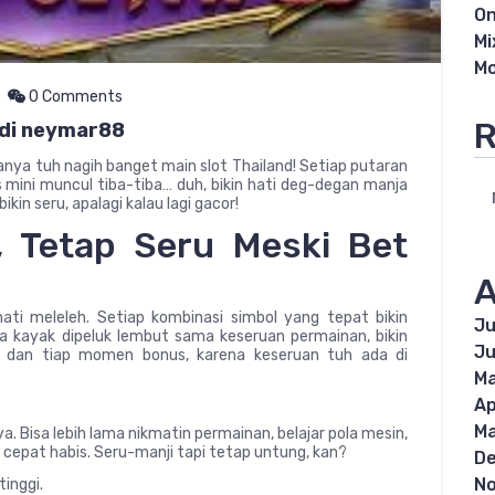
On
Mi
M
0 Comments
R
d di neymar88
anya tuh nagih banget main slot Thailand! Setiap putaran
 mini muncul tiba-tiba… duh, bikin hati deg-degan manja
ikin seru, apalagi kalau lagi gacor!
d, Tetap Seru Meski Bet
A
hati meleleh. Setiap kombinasi simbol yang tepat bikin
Ju
a kayak dipeluk lembut sama keseruan permainan, bikin
Ju
n dan tiap momen bonus, karena keseruan tuh ada di
Ma
Ap
Ma
a. Bisa lebih lama nikmatin permainan, belajar pola mesin,
 cepat habis. Seru-manji tapi tetap untung, kan?
D
N
tinggi.