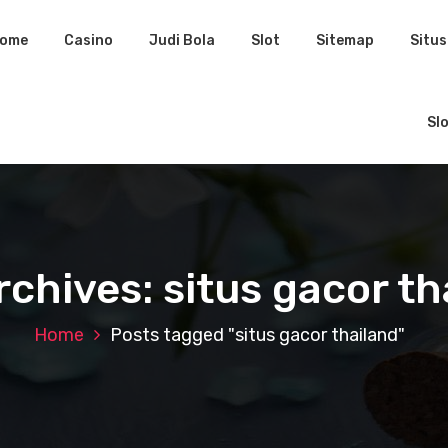
ome
Casino
Judi Bola
Slot
Sitemap
Situs
Sl
rchives: situs gacor th
Home
Posts tagged "situs gacor thailand"