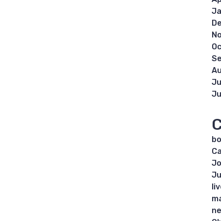
Ja
D
N
Oc
S
Au
Ju
Ju
C
b
Ca
Jo
Ju
li
ma
n