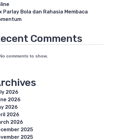
line
x Parlay Bola dan Rahasia Membaca
omentum
ecent Comments
No comments to show.
rchives
ly 2026
ne 2026
y 2026
ril 2026
rch 2026
ecember 2025
ovember 2025