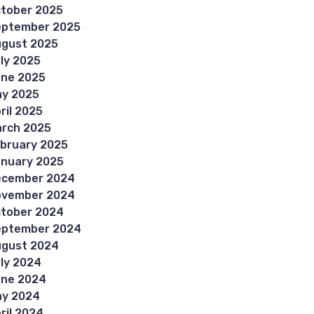
tober 2025
eptember 2025
gust 2025
ly 2025
ne 2025
y 2025
ril 2025
rch 2025
bruary 2025
nuary 2025
ecember 2024
ovember 2024
tober 2024
eptember 2024
gust 2024
ly 2024
ne 2024
y 2024
ril 2024