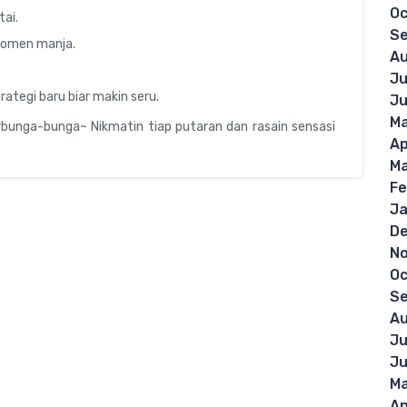
Oc
tai.
S
momen manja.
Au
Ju
ategi baru biar makin seru.
Ju
Ma
berbunga-bunga~ Nikmatin tiap putaran dan rasain sensasi
Ap
Ma
Fe
Ja
D
N
Oc
S
Au
Ju
Ju
Ma
Ap