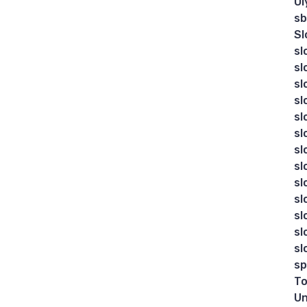
Ol
sb
Sl
sl
sl
sl
sl
sl
sl
sl
sl
sl
sl
sl
sl
sl
s
To
Un