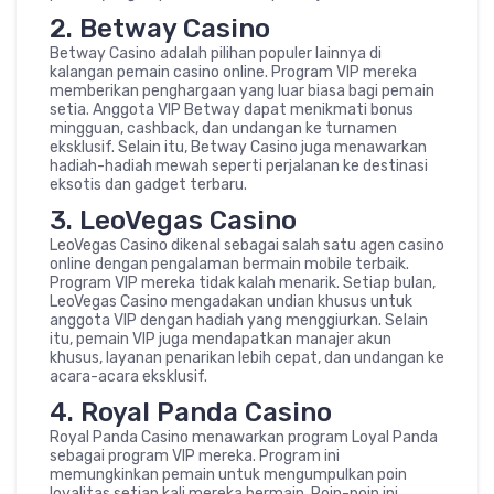
2. Betway Casino
Betway Casino adalah pilihan populer lainnya di
kalangan pemain casino online. Program VIP mereka
memberikan penghargaan yang luar biasa bagi pemain
setia. Anggota VIP Betway dapat menikmati bonus
mingguan, cashback, dan undangan ke turnamen
eksklusif. Selain itu, Betway Casino juga menawarkan
hadiah-hadiah mewah seperti perjalanan ke destinasi
eksotis dan gadget terbaru.
3. LeoVegas Casino
LeoVegas Casino dikenal sebagai salah satu agen casino
online dengan pengalaman bermain mobile terbaik.
Program VIP mereka tidak kalah menarik. Setiap bulan,
LeoVegas Casino mengadakan undian khusus untuk
anggota VIP dengan hadiah yang menggiurkan. Selain
itu, pemain VIP juga mendapatkan manajer akun
khusus, layanan penarikan lebih cepat, dan undangan ke
acara-acara eksklusif.
4. Royal Panda Casino
Royal Panda Casino menawarkan program Loyal Panda
sebagai program VIP mereka. Program ini
memungkinkan pemain untuk mengumpulkan poin
loyalitas setiap kali mereka bermain. Poin-poin ini