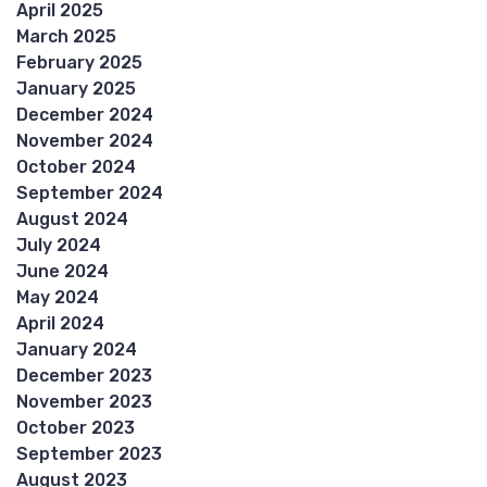
April 2025
March 2025
February 2025
January 2025
December 2024
November 2024
October 2024
September 2024
August 2024
July 2024
June 2024
May 2024
April 2024
January 2024
December 2023
November 2023
October 2023
September 2023
August 2023