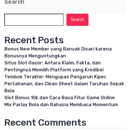
Search
Search
Recent Posts
Bonus New Member yang Banyak Dicari karena
Bonusnya Menguntungkan
Situs Slot Gacor: Antara Klaim, Fakta, dan
Pentingnya Memilih Platform yang Kredibel
Tembok Terakhir: Mengupas Pengaruh Kiper,
Pertahanan, dan Clean Sheet dalam Taruhan Sepak
Bola
Slot Bonus 10k dan Cara Baca Fitur Game Online
Mix Parlay Bola dan Rahasia Membaca Momentum
Recent Comments