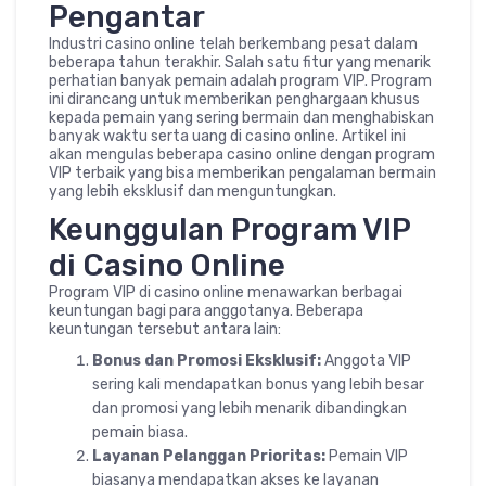
Pengantar
Industri casino online telah berkembang pesat dalam
beberapa tahun terakhir. Salah satu fitur yang menarik
perhatian banyak pemain adalah program VIP. Program
ini dirancang untuk memberikan penghargaan khusus
kepada pemain yang sering bermain dan menghabiskan
banyak waktu serta uang di casino online. Artikel ini
akan mengulas beberapa casino online dengan program
VIP terbaik yang bisa memberikan pengalaman bermain
yang lebih eksklusif dan menguntungkan.
Keunggulan Program VIP
di Casino Online
Program VIP di casino online menawarkan berbagai
keuntungan bagi para anggotanya. Beberapa
keuntungan tersebut antara lain:
Bonus dan Promosi Eksklusif:
Anggota VIP
sering kali mendapatkan bonus yang lebih besar
dan promosi yang lebih menarik dibandingkan
pemain biasa.
Layanan Pelanggan Prioritas:
Pemain VIP
biasanya mendapatkan akses ke layanan