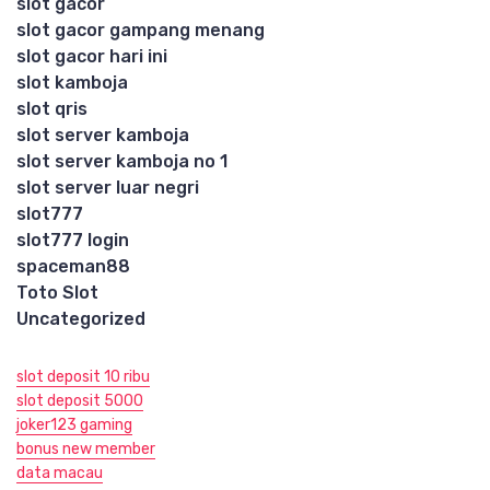
slot gacor
slot gacor gampang menang
slot gacor hari ini
slot kamboja
slot qris
slot server kamboja
slot server kamboja no 1
slot server luar negri
slot777
slot777 login
spaceman88
Toto Slot
Uncategorized
slot deposit 10 ribu
slot deposit 5000
joker123 gaming
bonus new member
data macau