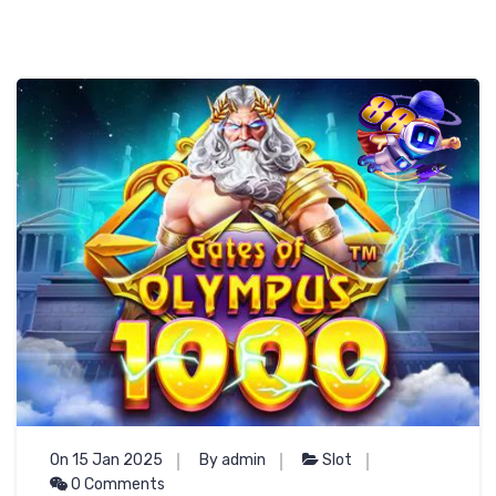
On 15 Jan 2025
By admin
Slot
0 Comments