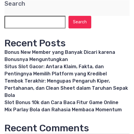
Search
Search
Recent Posts
Bonus New Member yang Banyak Dicari karena
Bonusnya Menguntungkan
Situs Slot Gacor: Antara Klaim, Fakta, dan
Pentingnya Memilih Platform yang Kredibel
Tembok Terakhir: Mengupas Pengaruh Kiper,
Pertahanan, dan Clean Sheet dalam Taruhan Sepak
Bola
Slot Bonus 10k dan Cara Baca Fitur Game Online
Mix Parlay Bola dan Rahasia Membaca Momentum
Recent Comments