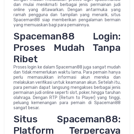
dan mulai menikmati berbagai jenis permainan judi
online yang ditawarkan. Dengan antarmuka yang
ramah pengguna dan tampilan yang menarik, situs
Spaceman88 siap memberikan pengalaman bermain
yang memuaskan bagi para pemainnya.
Spaceman88 Login:
Proses Mudah Tanpa
Ribet
Proses login ke dalam Spaceman88 juga sangat mudah
dan tidak memerlukan waktu lama. Para pemain hanya
perlu memasukkan informasi akun mereka dan
melakukan verifikasi untuk keamanan akun. Setelah itu,
para pemain dapat langsung mengakses berbagai jenis
permainan judi online seperti slot, poker, hingga taruhan
olahraga. Dengan RTP (Return to Player) yang tinggi,
peluang kemenangan para pemain di Spaceman88
sangat besar.
Situs Spaceman88:
Platform Terpercaya