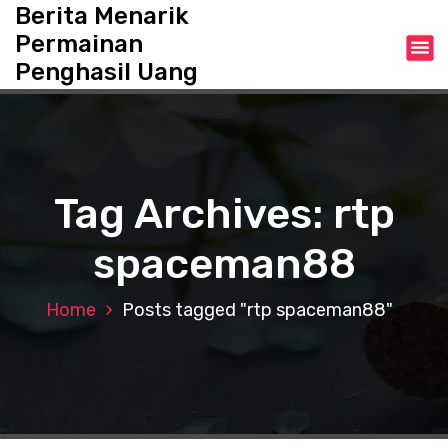
S
Berita Menarik
k
Permainan
i
Penghasil Uang
p
t
o
c
o
n
Tag Archives: rtp
t
e
spaceman88
n
t
Home
Posts tagged "rtp spaceman88"