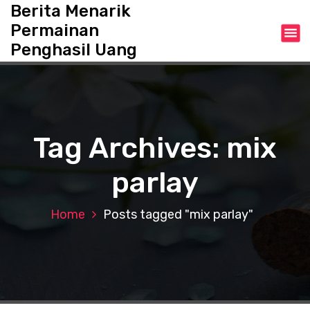
S
Berita Menarik
k
Permainan
i
Penghasil Uang
p
t
o
c
o
n
Tag Archives: mix
t
e
parlay
n
t
Home
Posts tagged "mix parlay"