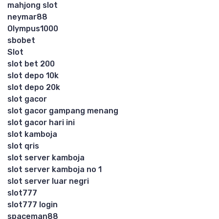
mahjong slot
neymar88
Olympus1000
sbobet
Slot
slot bet 200
slot depo 10k
slot depo 20k
slot gacor
slot gacor gampang menang
slot gacor hari ini
slot kamboja
slot qris
slot server kamboja
slot server kamboja no 1
slot server luar negri
slot777
slot777 login
spaceman88