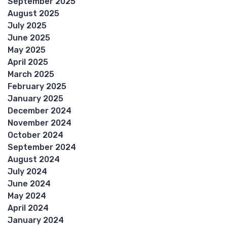
September 2025
August 2025
July 2025
June 2025
May 2025
April 2025
March 2025
February 2025
January 2025
December 2024
November 2024
October 2024
September 2024
August 2024
July 2024
June 2024
May 2024
April 2024
January 2024