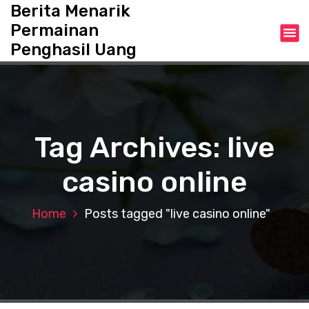
S
Berita Menarik
k
Permainan
i
Penghasil Uang
p
t
o
c
o
n
Tag Archives: live
t
e
casino online
n
t
Home
Posts tagged "live casino online"