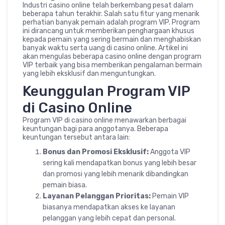
Industri casino online telah berkembang pesat dalam
beberapa tahun terakhir. Salah satu fitur yang menarik
perhatian banyak pemain adalah program VIP. Program
ini dirancang untuk memberikan penghargaan khusus
kepada pemain yang sering bermain dan menghabiskan
banyak waktu serta uang di casino online. Artikel ini
akan mengulas beberapa casino online dengan program
VIP terbaik yang bisa memberikan pengalaman bermain
yang lebih eksklusif dan menguntungkan.
Keunggulan Program VIP
di Casino Online
Program VIP di casino online menawarkan berbagai
keuntungan bagi para anggotanya. Beberapa
keuntungan tersebut antara lain:
Bonus dan Promosi Eksklusif:
Anggota VIP
sering kali mendapatkan bonus yang lebih besar
dan promosi yang lebih menarik dibandingkan
pemain biasa.
Layanan Pelanggan Prioritas:
Pemain VIP
biasanya mendapatkan akses ke layanan
pelanggan yang lebih cepat dan personal.