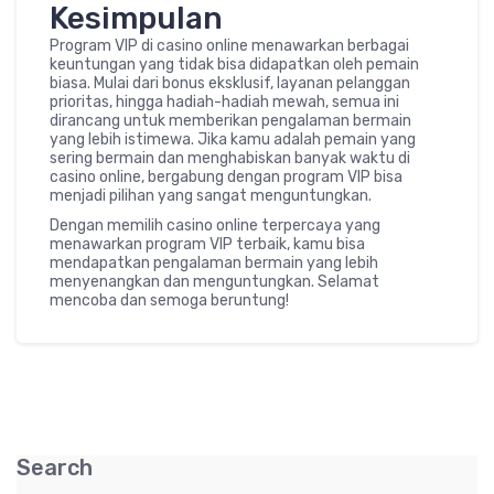
Kesimpulan
Program VIP di casino online menawarkan berbagai
keuntungan yang tidak bisa didapatkan oleh pemain
biasa. Mulai dari bonus eksklusif, layanan pelanggan
prioritas, hingga hadiah-hadiah mewah, semua ini
dirancang untuk memberikan pengalaman bermain
yang lebih istimewa. Jika kamu adalah pemain yang
sering bermain dan menghabiskan banyak waktu di
casino online, bergabung dengan program VIP bisa
menjadi pilihan yang sangat menguntungkan.
Dengan memilih casino online terpercaya yang
menawarkan program VIP terbaik, kamu bisa
mendapatkan pengalaman bermain yang lebih
menyenangkan dan menguntungkan. Selamat
mencoba dan semoga beruntung!
Search