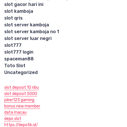
slot gacor hari ini
slot kamboja
slot qris
slot server kamboja
slot server kamboja no 1
slot server luar negri
slot777
slot777 login
spaceman88
Toto Slot
Uncategorized
slot deposit 10 ribu
slot deposit 5000
joker123 gaming
bonus new member
data macau
depo slot
https://depo5k.id/