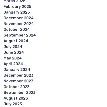
March 2025
February 2025
January 2025
December 2024
November 2024
October 2024
September 2024
August 2024
July 2024
June 2024
May 2024
April 2024
January 2024
December 2023
November 2023
October 2023
September 2023
August 2023
July 2023