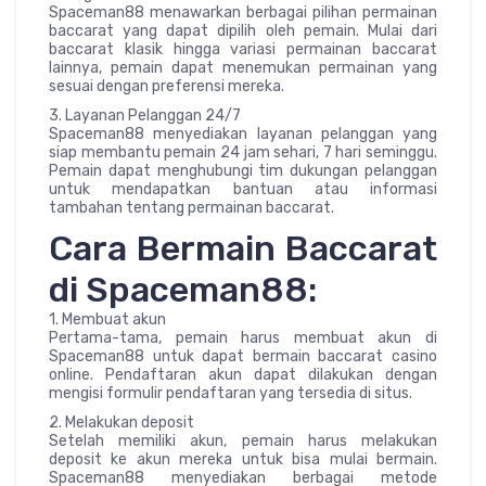
Spaceman88 menawarkan berbagai pilihan permainan
baccarat yang dapat dipilih oleh pemain. Mulai dari
baccarat klasik hingga variasi permainan baccarat
lainnya, pemain dapat menemukan permainan yang
sesuai dengan preferensi mereka.
3. Layanan Pelanggan 24/7
Spaceman88 menyediakan layanan pelanggan yang
siap membantu pemain 24 jam sehari, 7 hari seminggu.
Pemain dapat menghubungi tim dukungan pelanggan
untuk mendapatkan bantuan atau informasi
tambahan tentang permainan baccarat.
Cara Bermain Baccarat
di Spaceman88:
1. Membuat akun
Pertama-tama, pemain harus membuat akun di
Spaceman88 untuk dapat bermain baccarat casino
online. Pendaftaran akun dapat dilakukan dengan
mengisi formulir pendaftaran yang tersedia di situs.
2. Melakukan deposit
Setelah memiliki akun, pemain harus melakukan
deposit ke akun mereka untuk bisa mulai bermain.
Spaceman88 menyediakan berbagai metode