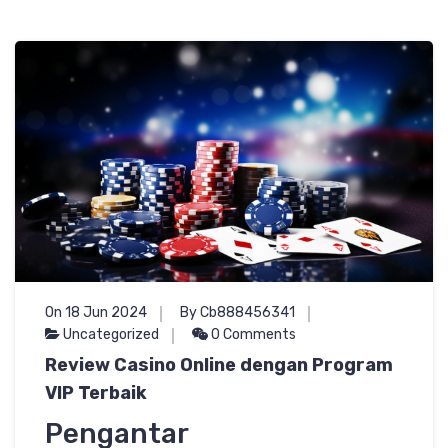
On 18 Jun 2024
By Cb888456341
Uncategorized
0 Comments
Review Casino Online dengan Program
VIP Terbaik
Pengantar