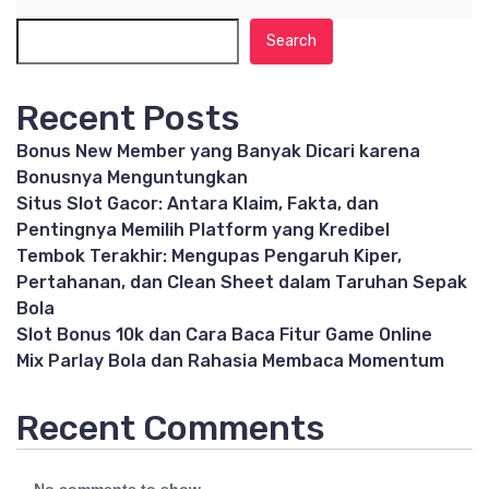
Search
Recent Posts
Bonus New Member yang Banyak Dicari karena
Bonusnya Menguntungkan
Situs Slot Gacor: Antara Klaim, Fakta, dan
Pentingnya Memilih Platform yang Kredibel
Tembok Terakhir: Mengupas Pengaruh Kiper,
Pertahanan, dan Clean Sheet dalam Taruhan Sepak
Bola
Slot Bonus 10k dan Cara Baca Fitur Game Online
Mix Parlay Bola dan Rahasia Membaca Momentum
Recent Comments
No comments to show.