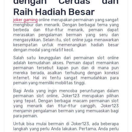
dengan Cerdas dan
Raih Hadiah Besar
joker gaming
online merupakan permainan yang sangat
menghibur dan menarik. Dengan berbagai tema yang
berbeda dan fitur-fitur menarik, pemain dapat
merasakan pengalaman bermain yang seru dan
mengasyikkan. Selain itu, slot online juga menawarkan
kesempatan untuk memenangkan hadiah besar
dengan modal yang relatif kecil.
Salah satu keunggulan dari permainan slot online
adalah kemudahan akses. Pemain dapat memainkan
permainan tersebut kapan pun dan di mana pun
mereka berada, asalkan terhubung dengan koneksi
internet. Hal ini tentu sangat memudahkan para
pemain yang memiliki mobilitas tinggi.
Bagi Anda yang ingin mencoba peruntungan dalam
permainan slot online, Joker123 merupakan pilihan
yang tepat. Dengan berbagai macam permainan slot
yang menarik dan fitur-fitur canggih, Joker123
menjamin pengalaman bermain yang memuaskan bagi
para pemain.
Untuk bisa mulai bermain di Joker123, ada beberapa
langkah yang perlu Anda lakukan. Pertama, Anda perlu