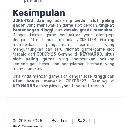
permainan.
Kesimpulan
JOKER123 Gaming
adalah
provider slot paling
gacor
yang menawarkan game slot dengan
tingkat
kemenangan tinggi
dan
desain grafis memukau
.
Dengan koleksi game berkualitas yang dilengkapi
dengan fitur bonus menarik, JOKER123 Gaming
memberikan pengalaman bermain yang
menguntungkan dan seru. Nikmati game-game slot
terbaik dari JOKER123 Gaming di
NEYMAR88
, situs
slot paling gacor
yang memberikan peluang
kemenangan besar dan pengalaman bermain yang
menyenangkan.
Jika Anda mencari game slot dengan
RTP tinggi
dan
fitur bonus menarik
,
JOKER123 Gaming
di
NEYMAR88
adalah pilihan yang tepat untuk Anda.
On 20 Feb 2025
By admin
Slot