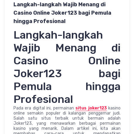
Langkah-langkah Wajib Menang di
Casino Online Joker123 bagi Pemula
hingga Profesional
Langkah-langkah
Wajib Menang di
Casino Online
Joker123 bagi
Pemula hingga
Profesional
Pada era digital ini, permainan
situs joker123
kasino
online semakin populer di kalangan penggemar judi.
Salah satu situs terbaik untuk bermain adalah
Joker123, yang menawarkan berbagai permainan
kasino yang menarik. Dalam artikel ini, kita akan
membahas cara-cara untuk mendapatkan