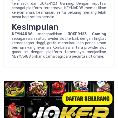
termasuk dari JOKER123 Gaming. Dengan reputasi
sebagai platform terpercaya, NEYMAR88 memastikan
kenyamanan, keamanan, serta peluang menang lebih
besar bagi setiap pemain.
Kesimpulan
NEYMAR88
menghadirkan
JOKER123 Gaming
sebagai salah satu provider slot terbaik dengan tingkat
kemenangan tinggi, grafis memukau, dan pengalaman
bermain yang nyaman. Kombinasi antara provider slot
gacor ini dengan platform terpercaya menjadikan
NEYMAR88 pilihan utama bagi para pecinta slot online.