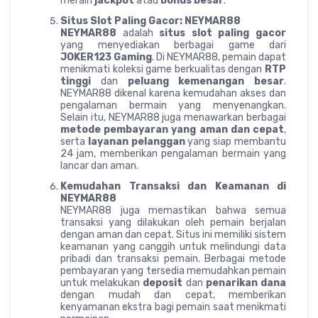
meraih
jackpot
atau
bonus besar
.
Situs Slot Paling Gacor: NEYMAR88
NEYMAR88
adalah
situs slot paling gacor
yang menyediakan berbagai game dari
JOKER123 Gaming
. Di NEYMAR88, pemain dapat
menikmati koleksi game berkualitas dengan
RTP
tinggi
dan
peluang kemenangan besar
.
NEYMAR88 dikenal karena kemudahan akses dan
pengalaman bermain yang menyenangkan.
Selain itu, NEYMAR88 juga menawarkan berbagai
metode pembayaran yang aman dan cepat
,
serta
layanan pelanggan
yang siap membantu
24 jam, memberikan pengalaman bermain yang
lancar dan aman.
Kemudahan Transaksi dan Keamanan di
NEYMAR88
NEYMAR88 juga memastikan bahwa semua
transaksi yang dilakukan oleh pemain berjalan
dengan aman dan cepat. Situs ini memiliki sistem
keamanan yang canggih untuk melindungi data
pribadi dan transaksi pemain. Berbagai metode
pembayaran yang tersedia memudahkan pemain
untuk melakukan
deposit
dan
penarikan dana
dengan mudah dan cepat, memberikan
kenyamanan ekstra bagi pemain saat menikmati