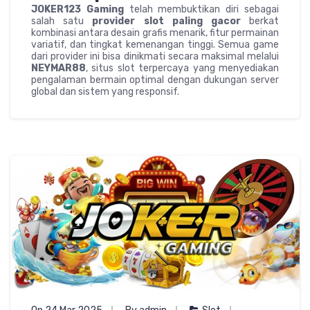
JOKER123 Gaming
telah membuktikan diri sebagai
salah satu
provider slot paling gacor
berkat
kombinasi antara desain grafis menarik, fitur permainan
variatif, dan tingkat kemenangan tinggi. Semua game
dari provider ini bisa dinikmati secara maksimal melalui
NEYMAR88
, situs slot terpercaya yang menyediakan
pengalaman bermain optimal dengan dukungan server
global dan sistem yang responsif.