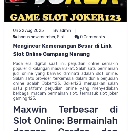
On 22 Aug 2025
By admin
bonus new member
,
Slot
0 Comments
Mengincar Kemenangan Besar di Link
Slot Online Gampang Menang
Pada era digital saat ini, perjudian online semakin
populer di kalangan masyarakat. Salah satu permainan
judi online yang banyak diminati adalah slot online.
Salah satu provider terkemuka dalam dunia perjudian
online adalah Joker123. Joker123 merupakan salah
satu platform perjudian online yang menyediakan
berbagai macam permainan slot, termasuk slot joker
gaming 123.
Maxwin Terbesar di
Slot Online: Bermainlah