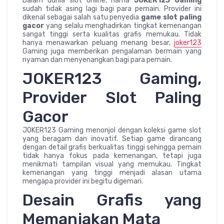
Dalam dunia slot online, nama
JOKER123 Gaming
sudah tidak asing lagi bagi para pemain. Provider ini
dikenal sebagai salah satu penyedia
game slot paling
gacor
yang selalu menghadirkan tingkat kemenangan
sangat tinggi serta kualitas grafis memukau. Tidak
hanya menawarkan peluang menang besar,
joker123
Gaming juga memberikan pengalaman bermain yang
nyaman dan menyenangkan bagi para pemain.
JOKER123 Gaming,
Provider Slot Paling
Gacor
JOKER123 Gaming menonjol dengan koleksi game slot
yang beragam dan inovatif. Setiap game dirancang
dengan detail grafis berkualitas tinggi sehingga pemain
tidak hanya fokus pada kemenangan, tetapi juga
menikmati tampilan visual yang memukau. Tingkat
kemenangan yang tinggi menjadi alasan utama
mengapa provider ini begitu digemari.
Desain Grafis yang
Memanjakan Mata