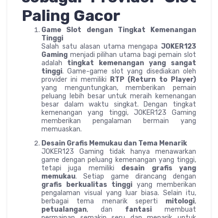
Paling Gacor
Game Slot dengan Tingkat Kemenangan
Tinggi
Salah satu alasan utama mengapa
JOKER123
Gaming
menjadi pilihan utama bagi pemain slot
adalah
tingkat kemenangan yang sangat
tinggi
. Game-game slot yang disediakan oleh
provider ini memiliki
RTP (Return to Player)
yang menguntungkan, memberikan pemain
peluang lebih besar untuk meraih kemenangan
besar dalam waktu singkat. Dengan tingkat
kemenangan yang tinggi, JOKER123 Gaming
memberikan pengalaman bermain yang
memuaskan.
Desain Grafis Memukau dan Tema Menarik
JOKER123 Gaming tidak hanya menawarkan
game dengan peluang kemenangan yang tinggi,
tetapi juga memiliki
desain grafis yang
memukau
. Setiap game dirancang dengan
grafis berkualitas tinggi
yang memberikan
pengalaman visual yang luar biasa. Selain itu,
berbagai tema menarik seperti
mitologi
,
petualangan
, dan
fantasi
membuat
permainan semakin seru dan menarik untuk