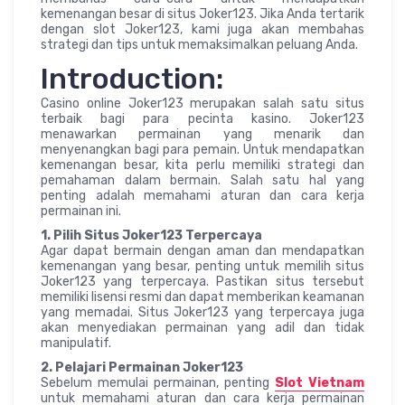
kemenangan besar di situs Joker123. Jika Anda tertarik
dengan slot Joker123, kami juga akan membahas
strategi dan tips untuk memaksimalkan peluang Anda.
Introduction:
Casino online Joker123 merupakan salah satu situs
terbaik bagi para pecinta kasino. Joker123
menawarkan permainan yang menarik dan
menyenangkan bagi para pemain. Untuk mendapatkan
kemenangan besar, kita perlu memiliki strategi dan
pemahaman dalam bermain. Salah satu hal yang
penting adalah memahami aturan dan cara kerja
permainan ini.
1. Pilih Situs Joker123 Terpercaya
Agar dapat bermain dengan aman dan mendapatkan
kemenangan yang besar, penting untuk memilih situs
Joker123 yang terpercaya. Pastikan situs tersebut
memiliki lisensi resmi dan dapat memberikan keamanan
yang memadai. Situs Joker123 yang terpercaya juga
akan menyediakan permainan yang adil dan tidak
manipulatif.
2. Pelajari Permainan Joker123
Sebelum memulai permainan, penting
Slot Vietnam
untuk memahami aturan dan cara kerja permainan