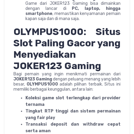
Game dari JOKER123 Gaming bisa dimainkan
dengan lancar di
PC, laptop, hingga
smartphone
, memastikan kenyamanan pemain
kapan saja dan di mana saja.
OLYMPUS1000: Situs
Slot Paling Gacor yang
Menyediakan
JOKER123 Gaming
Bagi pemain yang ingin menikmati permainan dari
JOKER123 Gaming
dengan peluang menang yang lebih
besar,
OLYMPUS1000
adalah pilihan terbaik. Situs ini
memiliki berbagai keunggulan, antara lain:
Koleksi game slot terlengkap dari provider
ternama
Tingkat RTP tinggi dan sistem permainan
yang fair play
Transaksi deposit dan withdraw cepat
serta aman