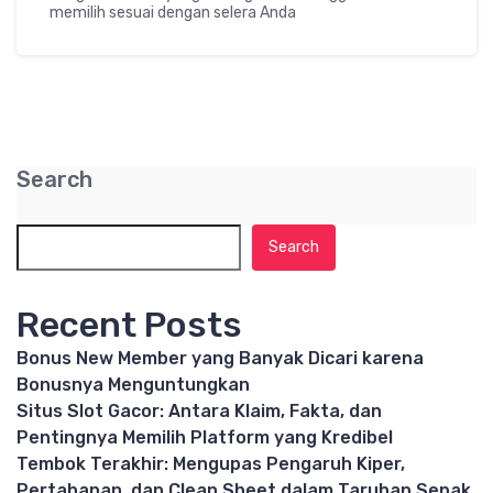
memilih sesuai dengan selera Anda
Search
Search
Recent Posts
Bonus New Member yang Banyak Dicari karena
Bonusnya Menguntungkan
Situs Slot Gacor: Antara Klaim, Fakta, dan
Pentingnya Memilih Platform yang Kredibel
Tembok Terakhir: Mengupas Pengaruh Kiper,
Pertahanan, dan Clean Sheet dalam Taruhan Sepak