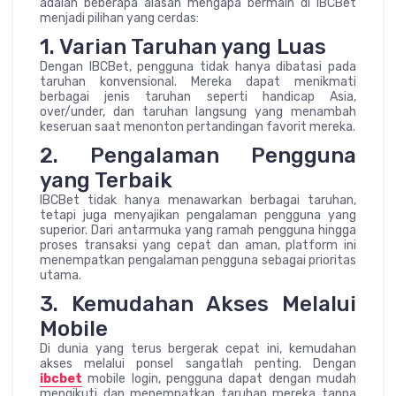
adalah beberapa alasan mengapa bermain di IBCBet
menjadi pilihan yang cerdas:
1. Varian Taruhan yang Luas
Dengan IBCBet, pengguna tidak hanya dibatasi pada
taruhan konvensional. Mereka dapat menikmati
berbagai jenis taruhan seperti handicap Asia,
over/under, dan taruhan langsung yang menambah
keseruan saat menonton pertandingan favorit mereka.
2. Pengalaman Pengguna
yang Terbaik
IBCBet tidak hanya menawarkan berbagai taruhan,
tetapi juga menyajikan pengalaman pengguna yang
superior. Dari antarmuka yang ramah pengguna hingga
proses transaksi yang cepat dan aman, platform ini
menempatkan pengalaman pengguna sebagai prioritas
utama.
3. Kemudahan Akses Melalui
Mobile
Di dunia yang terus bergerak cepat ini, kemudahan
akses melalui ponsel sangatlah penting. Dengan
ibcbet
mobile login, pengguna dapat dengan mudah
mengikuti dan menempatkan taruhan mereka tanpa