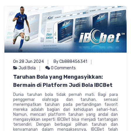
On 28 Jun 2024
By Cb888456341
Judi Bola
0 Comments
Taruhan Bola yang Mengasyikkan:
Bermain di Platform Judi Bola IBCBet
Dunia taruhan bola tidak pernah mati. Bagi para
penggemar olahraga dan taruhan, sensasi
menempatkan taruhan pada pertandingan favorit
mereka adalah bagian dari kehidupan sehari-hari.
Namun, mencari platform taruhan yang andal dan
mengasyikkan seperti IBCBet bisa menjadi tantangan
tersendiri. Dengan berbagai pilihan taruhan dan
kenyamanan dalam mengaksesnya, IBCBet telah