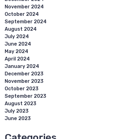
November 2024
October 2024
September 2024
August 2024
July 2024
June 2024
May 2024
April 2024
January 2024
December 2023
November 2023
October 2023
September 2023
August 2023
July 2023
June 2023
Categories