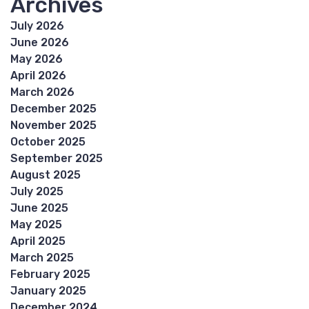
Archives
July 2026
June 2026
May 2026
April 2026
March 2026
December 2025
November 2025
October 2025
September 2025
August 2025
July 2025
June 2025
May 2025
April 2025
March 2025
February 2025
January 2025
December 2024