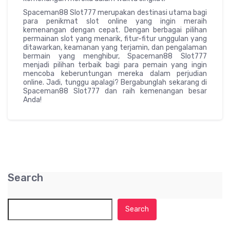
Spaceman88 Slot777 merupakan destinasi utama bagi
para penikmat slot online yang ingin meraih
kemenangan dengan cepat. Dengan berbagai pilihan
permainan slot yang menarik, fitur-fitur unggulan yang
ditawarkan, keamanan yang terjamin, dan pengalaman
bermain yang menghibur, Spaceman88 Slot777
menjadi pilihan terbaik bagi para pemain yang ingin
mencoba keberuntungan mereka dalam perjudian
online. Jadi, tunggu apalagi? Bergabunglah sekarang di
Spaceman88 Slot777 dan raih kemenangan besar
Anda!
Search
Search