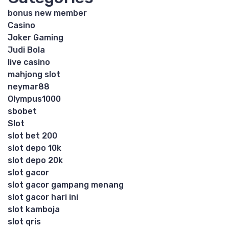
bonus new member
Casino
Joker Gaming
Judi Bola
live casino
mahjong slot
neymar88
Olympus1000
sbobet
Slot
slot bet 200
slot depo 10k
slot depo 20k
slot gacor
slot gacor gampang menang
slot gacor hari ini
slot kamboja
slot qris