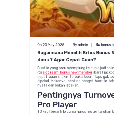
On 20 May 2025
By admin
bonus 
Bagaimana Memilih Situs Bonus 
dan x7 Agar Cepat Cuan?
Buat lo yang baru nyemplung ke dunia judi onl
itu
slot resmi bonus new member
ibarat jackp
cepet cuan makin terbuka lebar. Tapi, gak se
dipakai. Makanya, penting banget buat lo ta
nyata dan bukan jebakan.
Pentingnya Turnove
Pro Player
TO kecil berarti lo cuma harus muter taruhan