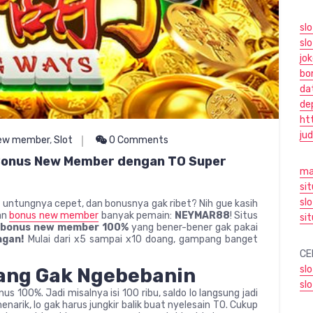
slo
sl
jo
bo
da
de
ht
jud
new member
,
Slot
0 Comments
 Bonus New Member dengan TO Super
ma
sit
sl
 untungnya cepet, dan bonusnya gak ribet? Nih gue kasih
uan
bonus new member
banyak pemain:
NEYMAR88
! Situs
sit
h
bonus new member 100%
yang bener-bener gak pakai
ngan!
Mulai dari x5 sampai x10 doang, gampang banget
CE
sl
ang Gak Ngebebanin
sl
us 100%. Jadi misalnya isi 100 ribu, saldo lo langsung jadi
narik, lo gak harus jungkir balik buat nyelesain TO. Cukup