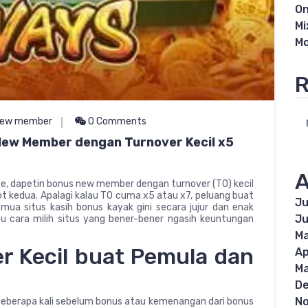
On
Mi
M
R
new member
0 Comments
New Member dengan Turnover Kecil x5
A
ine, dapetin bonus new member dengan turnover (TO) kecil
ot kedua. Apalagi kalau TO cuma x5 atau x7, peluang buat
Ju
mua situs kasih bonus kayak gini secara jujur dan enak
Ju
hu cara milih situs yang bener-bener ngasih keuntungan
Ma
r Kecil buat Pemula dan
Ap
Ma
D
N
 beberapa kali sebelum bonus atau kemenangan dari bonus