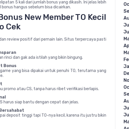
lipatan 5 kali dari jumlah bonus yang dikasih. Ini jelas lebih
Oc
l bonus hangus sebelum bisa dicairkan.
S
 Bonus New Member TO Kecil
Au
Lo Cek
Ju
Ju
Ma
dan review positif dari pemain lain. Situs terpercaya pasti
Ap
Ma
ansparan
n rinci dan gak ada istilah yang bikin bingung.
Fe
at Bonus
Ja
 game yang bisa dipakai untuk penuhi TO, terutama yang
D
e.
N
at
Oc
promo atau CS, tanpa harus ribet verifikasi berlapis.
S
nal
Au
S harus siap bantu dengan cepat dan jelas.
Ju
 Bersahabat
Ju
 deposit tinggi tapi TO-nya kecil, karena itu justru bikin
Ma
Ap