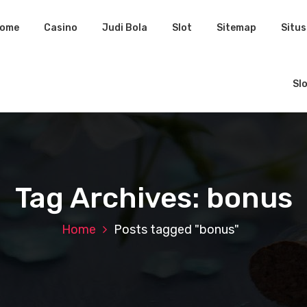
ome
Casino
Judi Bola
Slot
Sitemap
Situs
Sl
Tag Archives: bonus
Home
Posts tagged "bonus"