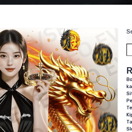
S
R
Bo
ka
Si
Pe
Te
Ki
Ta
Sl