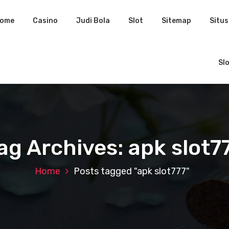
ome
Casino
Judi Bola
Slot
Sitemap
Situs
Sl
ag Archives: apk slot7
Home
Posts tagged "apk slot777"