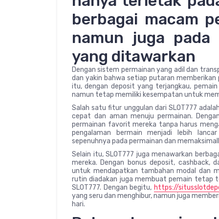
hanya terletak pa
berbagai macam pe
namun juga pada 
yang ditawarkan
Dengan sistem permainan yang adil dan tra
dan yakin bahwa setiap putaran memberikan
itu, dengan deposit yang terjangkau, pemai
namun tetap memiliki kesempatan untuk mem
Salah satu fitur unggulan dari SLOT777 adala
cepat dan aman menuju permainan. Dengan 
permainan favorit mereka tanpa harus meng
pengalaman bermain menjadi lebih lanca
sepenuhnya pada permainan dan memaksimal
Selain itu, SLOT777 juga menawarkan berbag
mereka. Dengan bonus deposit, cashback, d
untuk mendapatkan tambahan modal dan me
rutin diadakan juga membuat pemain tetap t
SLOT777. Dengan begitu,
https://situsslotdep
yang seru dan menghibur, namun juga member
hari.