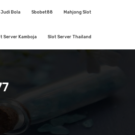
 Judi Bola
Sbobet88
Mahjong Slot
ot Server Kamboja
Slot Server Thailand
77