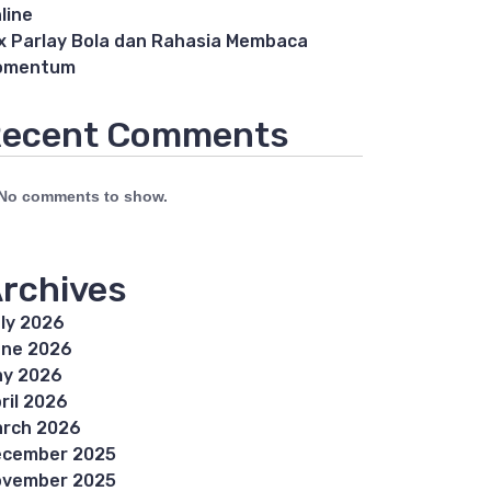
line
x Parlay Bola dan Rahasia Membaca
omentum
ecent Comments
No comments to show.
rchives
ly 2026
ne 2026
y 2026
ril 2026
rch 2026
ecember 2025
ovember 2025