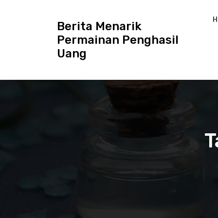
S
k
H
Berita Menarik
i
p
Permainan Penghasil
t
Uang
o
c
o
n
t
e
n
T
t