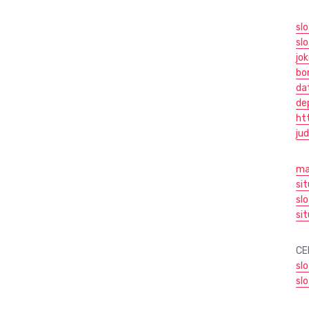
slo
sl
jo
bo
da
de
ht
jud
ma
sit
sl
sit
CE
sl
sl