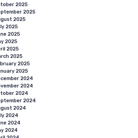
tober 2025
eptember 2025
gust 2025
ly 2025
ne 2025
y 2025
ril 2025
rch 2025
bruary 2025
nuary 2025
ecember 2024
ovember 2024
tober 2024
eptember 2024
gust 2024
ly 2024
ne 2024
y 2024
ril 2024