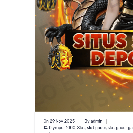
On 29 Nov 2025
By admin
Olympus1000
,
Slot
,
slot gacor
,
slot gacor 